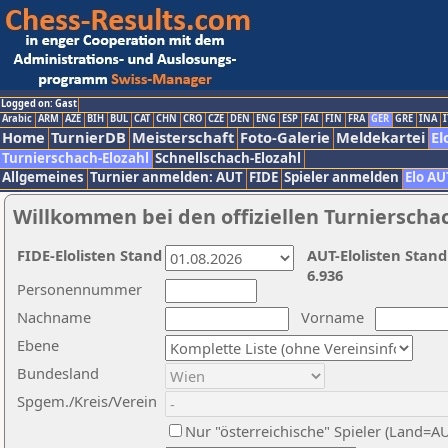
Logged on: Gast
Arabic
ARM
AZE
BIH
BUL
CAT
CHN
CRO
CZE
DEN
ENG
ESP
FAI
FIN
FRA
GER
GRE
INA
I
Home
TurnierDB
Meisterschaft
Foto-Galerie
Meldekartei
El
Turnierschach-Elozahl
Schnellschach-Elozahl
Allgemeines
Turnier anmelden: AUT
FIDE
Spieler anmelden
Elo AU
Willkommen bei den offiziellen Turnierscha
FIDE-Elolisten Stand
AUT-Elolisten Stand
6.936
Personennummer
Nachname
Vorname
Ebene
Bundesland
Spgem./Kreis/Verein
Nur "österreichische" Spieler (Land=A