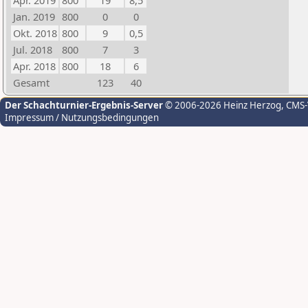
Apr. 2019
800
19
8,5
Jan. 2019
800
0
0
Okt. 2018
800
9
0,5
Jul. 2018
800
7
3
Apr. 2018
800
18
6
Gesamt
123
40
Der Schachturnier-Ergebnis-Server
© 2006-2026 Heinz Herzog
, CMS
Impressum / Nutzungsbedingungen