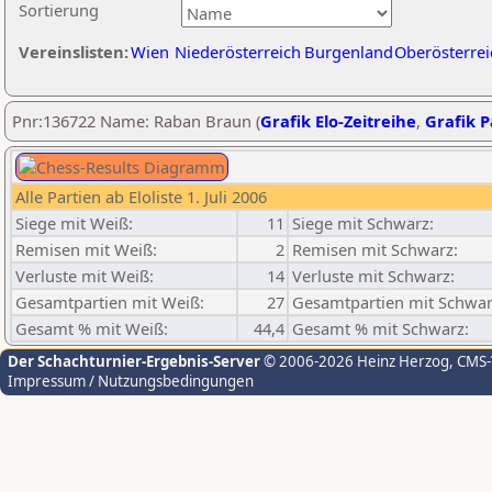
Sortierung
Vereinslisten:
Wien
Niederösterreich
Burgenland
Oberösterrei
Pnr:136722 Name: Raban Braun (
Grafik Elo-Zeitreihe
,
Grafik P
Alle Partien ab Eloliste 1. Juli 2006
Siege mit Weiß:
11
Siege mit Schwarz:
Remisen mit Weiß:
2
Remisen mit Schwarz:
Verluste mit Weiß:
14
Verluste mit Schwarz:
Gesamtpartien mit Weiß:
27
Gesamtpartien mit Schwar
Gesamt % mit Weiß:
44,4
Gesamt % mit Schwarz:
Der Schachturnier-Ergebnis-Server
© 2006-2026 Heinz Herzog
, CMS
Impressum / Nutzungsbedingungen