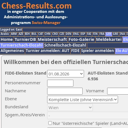
Logged on: Gast
Arabic
ARM
AZE
BIH
BUL
CAT
CHN
CRO
CZE
DEN
ENG
ESP
FAI
FIN
FRA
GER
GRE
INA
I
Home
TurnierDB
Meisterschaft
Foto-Galerie
Meldekartei
El
Turnierschach-Elozahl
Schnellschach-Elozahl
Allgemeines
Turnier anmelden: AUT
FIDE
Spieler anmelden
Elo AU
Willkommen bei den offiziellen Turnierscha
FIDE-Elolisten Stand
AUT-Elolisten Stand
6.936
Personennummer
Nachname
Vorname
Ebene
Bundesland
Spgem./Kreis/Verein
Nur "österreichische" Spieler (Land=A