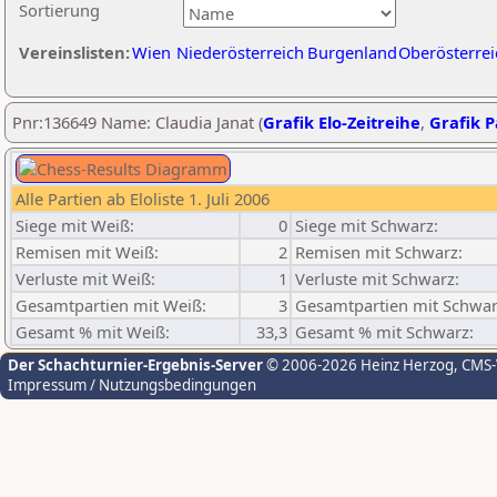
Sortierung
Vereinslisten:
Wien
Niederösterreich
Burgenland
Oberösterrei
Pnr:136649 Name: Claudia Janat (
Grafik Elo-Zeitreihe
,
Grafik P
Alle Partien ab Eloliste 1. Juli 2006
Siege mit Weiß:
0
Siege mit Schwarz:
Remisen mit Weiß:
2
Remisen mit Schwarz:
Verluste mit Weiß:
1
Verluste mit Schwarz:
Gesamtpartien mit Weiß:
3
Gesamtpartien mit Schwar
Gesamt % mit Weiß:
33,3
Gesamt % mit Schwarz:
Der Schachturnier-Ergebnis-Server
© 2006-2026 Heinz Herzog
, CMS
Impressum / Nutzungsbedingungen