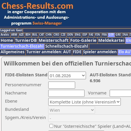
Logged on: Gast
Arabic
ARM
AZE
BIH
BUL
CAT
CHN
CRO
CZE
DEN
ENG
ESP
FAI
FIN
FRA
GER
GRE
INA
I
Home
TurnierDB
Meisterschaft
Foto-Galerie
Meldekartei
El
Turnierschach-Elozahl
Schnellschach-Elozahl
Allgemeines
Turnier anmelden: AUT
FIDE
Spieler anmelden
Elo AU
Willkommen bei den offiziellen Turnierscha
FIDE-Elolisten Stand
AUT-Elolisten Stand
6.936
Personennummer
Nachname
Vorname
Ebene
Bundesland
Spgem./Kreis/Verein
Nur "österreichische" Spieler (Land=A