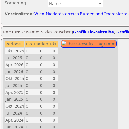
Sortierung
Vereinslisten:
Wien
Niederösterreich
Burgenland
Oberösterrei
Pnr:136637 Name: Niklas Pötscher (
Grafik Elo-Zeitreihe
,
Grafik
Periode
Elo
Partien
Pkt.
Okt. 2026
0
0
0
Jul. 2026
0
0
0
Apr. 2026
0
0
0
Jan. 2026
0
0
0
Okt. 2025
0
0
0
Jul. 2025
0
0
0
Apr. 2025
0
0
0
Jan. 2025
0
0
0
Okt. 2024
0
0
0
Jul. 2024
0
0
0
Apr. 2024
0
0
0
Jan. 2024
0
0
0