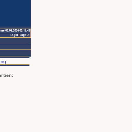
ime 06.08.2026 05:18:43
Login
Logout
artien: