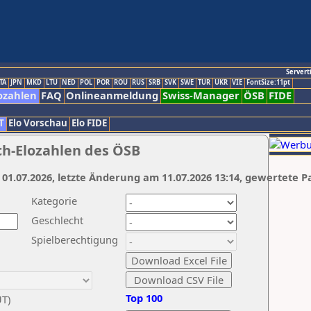
Servert
TA
JPN
MKD
LTU
NED
POL
POR
ROU
RUS
SRB
SVK
SWE
TUR
UKR
VIE
FontSize:11pt
ozahlen
FAQ
Onlineanmeldung
Swiss-Manager
ÖSB
FIDE
T
Elo Vorschau
Elo FIDE
ch-Elozahlen des ÖSB
 01.07.2026, letzte Änderung am 11.07.2026 13:14, gewertete P
Kategorie
Geschlecht
Spielberechtigung
Top 100
UT)