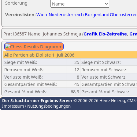
Sortierung
Vereinslisten:
Wien
Niederösterreich
Burgenland
Oberösterrei
Pnr:136587 Name: Johannes Schmeja (
Grafik Elo-Zeitreihe
,
Gra
Alle Partien ab Eloliste 1. Juli 2006
Siege mit Weiß:
25
Siege mit Schwarz:
Remisen mit Weiß:
12
Remisen mit Schwarz:
Verluste mit Weiß:
8
Verluste mit Schwarz:
Gesamtpartien mit Weiß:
45
Gesamtpartien mit Schwar
Gesamt % mit Weiß:
68,9
Gesamt % mit Schwarz:
Der Schachturnier-Ergebnis-Server
© 2006-2026 Heinz Herzog
, CMS
Impressum / Nutzungsbedingungen