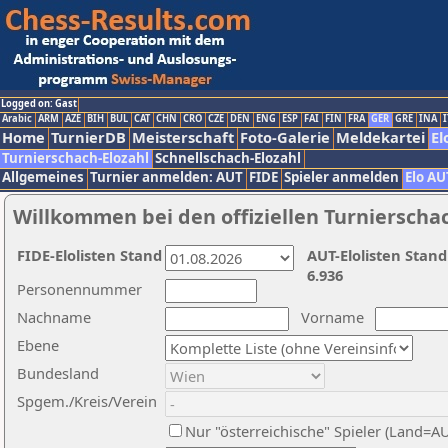
Logged on: Gast
Arabic
ARM
AZE
BIH
BUL
CAT
CHN
CRO
CZE
DEN
ENG
ESP
FAI
FIN
FRA
GER
GRE
INA
I
Home
TurnierDB
Meisterschaft
Foto-Galerie
Meldekartei
El
Turnierschach-Elozahl
Schnellschach-Elozahl
Allgemeines
Turnier anmelden: AUT
FIDE
Spieler anmelden
Elo AU
Willkommen bei den offiziellen Turnierscha
FIDE-Elolisten Stand
AUT-Elolisten Stand
6.936
Personennummer
Nachname
Vorname
Ebene
Bundesland
Spgem./Kreis/Verein
Nur "österreichische" Spieler (Land=A