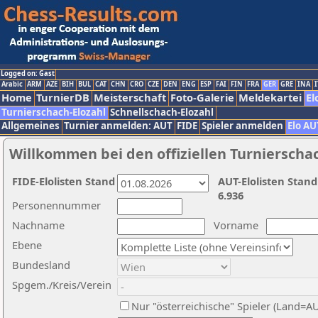
Logged on: Gast
Arabic
ARM
AZE
BIH
BUL
CAT
CHN
CRO
CZE
DEN
ENG
ESP
FAI
FIN
FRA
GER
GRE
INA
I
Home
TurnierDB
Meisterschaft
Foto-Galerie
Meldekartei
El
Turnierschach-Elozahl
Schnellschach-Elozahl
Allgemeines
Turnier anmelden: AUT
FIDE
Spieler anmelden
Elo AU
Willkommen bei den offiziellen Turnierscha
FIDE-Elolisten Stand
AUT-Elolisten Stand
6.936
Personennummer
Nachname
Vorname
Ebene
Bundesland
Spgem./Kreis/Verein
Nur "österreichische" Spieler (Land=A