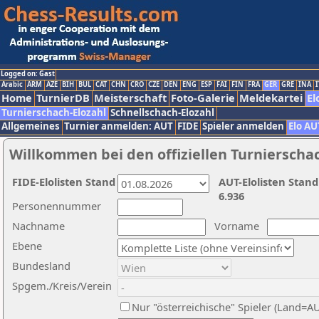
Logged on: Gast
Arabic
ARM
AZE
BIH
BUL
CAT
CHN
CRO
CZE
DEN
ENG
ESP
FAI
FIN
FRA
GER
GRE
INA
I
Home
TurnierDB
Meisterschaft
Foto-Galerie
Meldekartei
El
Turnierschach-Elozahl
Schnellschach-Elozahl
Allgemeines
Turnier anmelden: AUT
FIDE
Spieler anmelden
Elo AU
Willkommen bei den offiziellen Turnierscha
FIDE-Elolisten Stand
AUT-Elolisten Stand
6.936
Personennummer
Nachname
Vorname
Ebene
Bundesland
Spgem./Kreis/Verein
Nur "österreichische" Spieler (Land=A