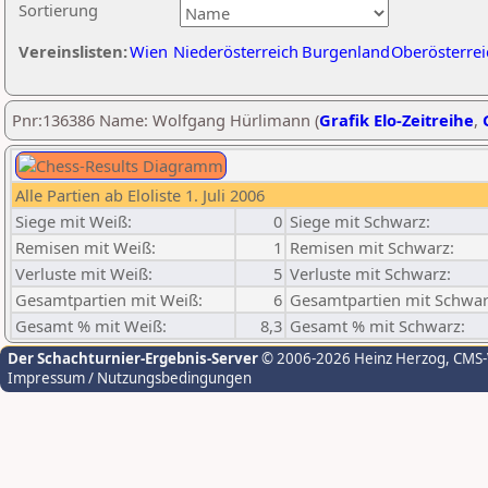
Sortierung
Vereinslisten:
Wien
Niederösterreich
Burgenland
Oberösterrei
Pnr:136386 Name: Wolfgang Hürlimann (
Grafik Elo-Zeitreihe
,
Alle Partien ab Eloliste 1. Juli 2006
Siege mit Weiß:
0
Siege mit Schwarz:
Remisen mit Weiß:
1
Remisen mit Schwarz:
Verluste mit Weiß:
5
Verluste mit Schwarz:
Gesamtpartien mit Weiß:
6
Gesamtpartien mit Schwar
Gesamt % mit Weiß:
8,3
Gesamt % mit Schwarz:
Der Schachturnier-Ergebnis-Server
© 2006-2026 Heinz Herzog
, CMS
Impressum / Nutzungsbedingungen