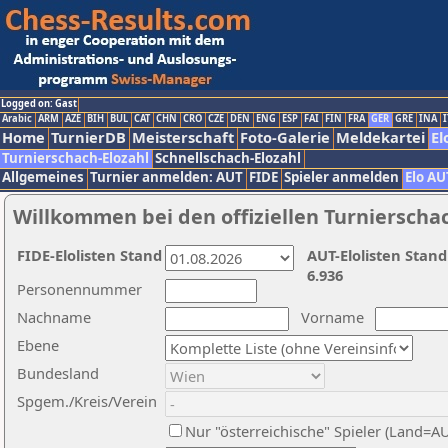
Logged on: Gast
Arabic
ARM
AZE
BIH
BUL
CAT
CHN
CRO
CZE
DEN
ENG
ESP
FAI
FIN
FRA
GER
GRE
INA
I
Home
TurnierDB
Meisterschaft
Foto-Galerie
Meldekartei
El
Turnierschach-Elozahl
Schnellschach-Elozahl
Allgemeines
Turnier anmelden: AUT
FIDE
Spieler anmelden
Elo AU
Willkommen bei den offiziellen Turnierscha
FIDE-Elolisten Stand
AUT-Elolisten Stand
6.936
Personennummer
Nachname
Vorname
Ebene
Bundesland
Spgem./Kreis/Verein
Nur "österreichische" Spieler (Land=A