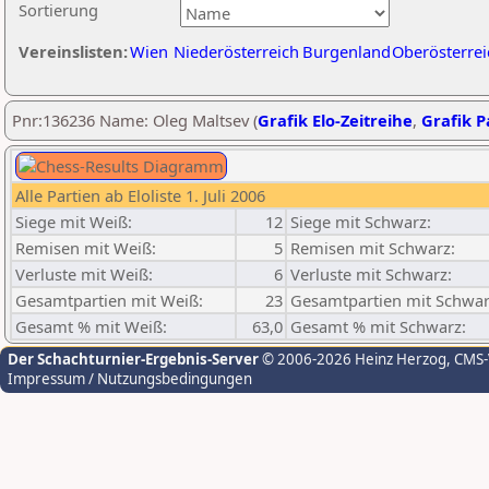
Sortierung
Vereinslisten:
Wien
Niederösterreich
Burgenland
Oberösterrei
Pnr:136236 Name: Oleg Maltsev (
Grafik Elo-Zeitreihe
,
Grafik Pa
Alle Partien ab Eloliste 1. Juli 2006
Siege mit Weiß:
12
Siege mit Schwarz:
Remisen mit Weiß:
5
Remisen mit Schwarz:
Verluste mit Weiß:
6
Verluste mit Schwarz:
Gesamtpartien mit Weiß:
23
Gesamtpartien mit Schwar
Gesamt % mit Weiß:
63,0
Gesamt % mit Schwarz:
Der Schachturnier-Ergebnis-Server
© 2006-2026 Heinz Herzog
, CMS
Impressum / Nutzungsbedingungen