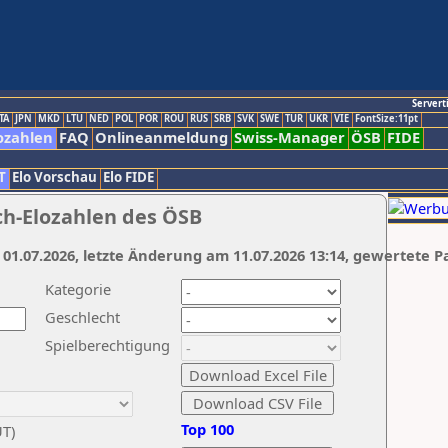
Servert
TA
JPN
MKD
LTU
NED
POL
POR
ROU
RUS
SRB
SVK
SWE
TUR
UKR
VIE
FontSize:11pt
ozahlen
FAQ
Onlineanmeldung
Swiss-Manager
ÖSB
FIDE
T
Elo Vorschau
Elo FIDE
ch-Elozahlen des ÖSB
 01.07.2026, letzte Änderung am 11.07.2026 13:14, gewertete P
Kategorie
Geschlecht
Spielberechtigung
Top 100
UT)