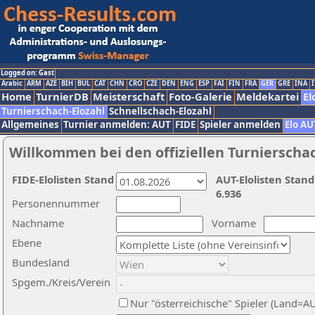
Logged on: Gast
Arabic
ARM
AZE
BIH
BUL
CAT
CHN
CRO
CZE
DEN
ENG
ESP
FAI
FIN
FRA
GER
GRE
INA
I
Home
TurnierDB
Meisterschaft
Foto-Galerie
Meldekartei
El
Turnierschach-Elozahl
Schnellschach-Elozahl
Allgemeines
Turnier anmelden: AUT
FIDE
Spieler anmelden
Elo AU
Willkommen bei den offiziellen Turnierscha
FIDE-Elolisten Stand
AUT-Elolisten Stand
6.936
Personennummer
Nachname
Vorname
Ebene
Bundesland
Spgem./Kreis/Verein
Nur "österreichische" Spieler (Land=A