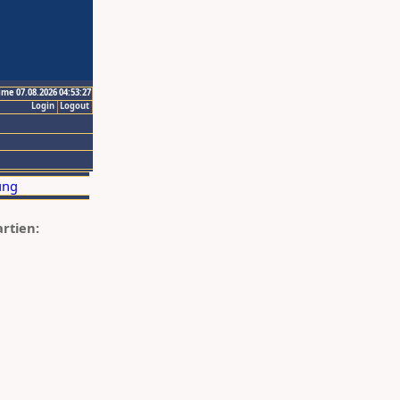
ime 07.08.2026 04:53:27
Login
Logout
artien: