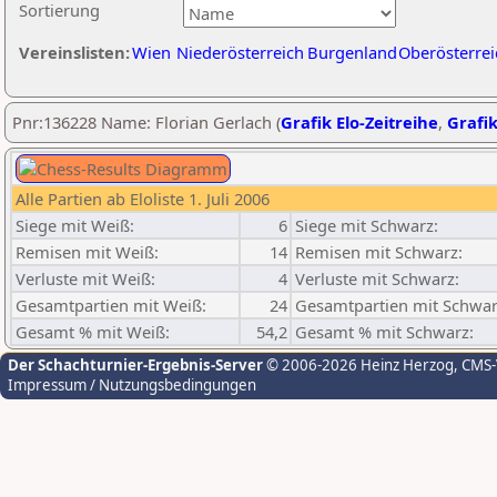
Sortierung
Vereinslisten:
Wien
Niederösterreich
Burgenland
Oberösterrei
Pnr:136228 Name: Florian Gerlach (
Grafik Elo-Zeitreihe
,
Grafik
Alle Partien ab Eloliste 1. Juli 2006
Siege mit Weiß:
6
Siege mit Schwarz:
Remisen mit Weiß:
14
Remisen mit Schwarz:
Verluste mit Weiß:
4
Verluste mit Schwarz:
Gesamtpartien mit Weiß:
24
Gesamtpartien mit Schwar
Gesamt % mit Weiß:
54,2
Gesamt % mit Schwarz:
Der Schachturnier-Ergebnis-Server
© 2006-2026 Heinz Herzog
, CMS
Impressum / Nutzungsbedingungen