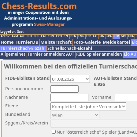
Logged on: Gast
Arabic
ARM
AZE
BIH
BUL
CAT
CHN
CRO
CZE
DEN
ENG
ESP
FAI
FIN
FRA
GER
GRE
INA
I
Home
TurnierDB
Meisterschaft
Foto-Galerie
Meldekartei
El
Turnierschach-Elozahl
Schnellschach-Elozahl
Allgemeines
Turnier anmelden: AUT
FIDE
Spieler anmelden
Elo AU
Willkommen bei den offiziellen Turnierscha
FIDE-Elolisten Stand
AUT-Elolisten Stand
6.936
Personennummer
Nachname
Vorname
Ebene
Bundesland
Spgem./Kreis/Verein
Nur "österreichische" Spieler (Land=A