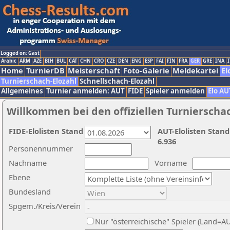
Logged on: Gast
Arabic
ARM
AZE
BIH
BUL
CAT
CHN
CRO
CZE
DEN
ENG
ESP
FAI
FIN
FRA
GER
GRE
INA
I
Home
TurnierDB
Meisterschaft
Foto-Galerie
Meldekartei
El
Turnierschach-Elozahl
Schnellschach-Elozahl
Allgemeines
Turnier anmelden: AUT
FIDE
Spieler anmelden
Elo AU
Willkommen bei den offiziellen Turnierscha
FIDE-Elolisten Stand
AUT-Elolisten Stand
6.936
Personennummer
Nachname
Vorname
Ebene
Bundesland
Spgem./Kreis/Verein
Nur "österreichische" Spieler (Land=A