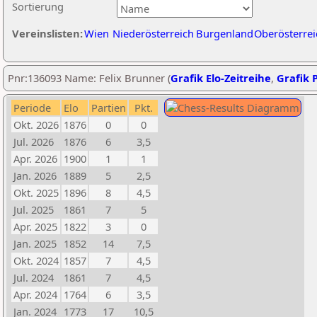
Sortierung
Vereinslisten:
Wien
Niederösterreich
Burgenland
Oberösterrei
Pnr:136093 Name: Felix Brunner (
Grafik Elo-Zeitreihe
,
Grafik P
Periode
Elo
Partien
Pkt.
Okt. 2026
1876
0
0
Jul. 2026
1876
6
3,5
Apr. 2026
1900
1
1
Jan. 2026
1889
5
2,5
Okt. 2025
1896
8
4,5
Jul. 2025
1861
7
5
Apr. 2025
1822
3
0
Jan. 2025
1852
14
7,5
Okt. 2024
1857
7
4,5
Jul. 2024
1861
7
4,5
Apr. 2024
1764
6
3,5
Jan. 2024
1773
17
10,5