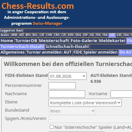
Logged on: Gast
Arabic
ARM
AZE
BIH
BUL
CAT
CHN
CRO
CZE
DEN
ENG
ESP
FAI
FIN
FRA
GER
GRE
INA
I
Home
TurnierDB
Meisterschaft
Foto-Galerie
Meldekartei
El
Turnierschach-Elozahl
Schnellschach-Elozahl
Allgemeines
Turnier anmelden: AUT
FIDE
Spieler anmelden
Elo AU
Willkommen bei den offiziellen Turnierscha
FIDE-Elolisten Stand
AUT-Elolisten Stand
6.936
Personennummer
Nachname
Vorname
Ebene
Bundesland
Spgem./Kreis/Verein
Nur "österreichische" Spieler (Land=A