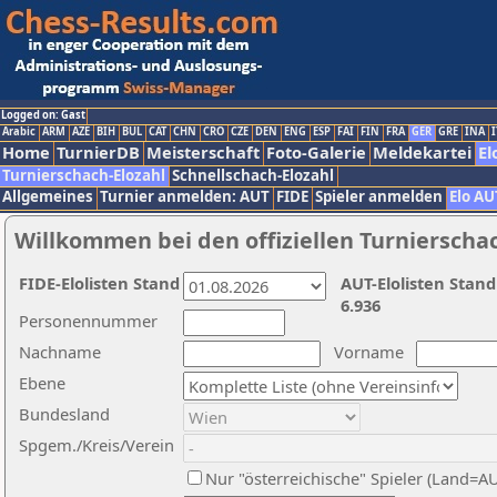
Logged on: Gast
Arabic
ARM
AZE
BIH
BUL
CAT
CHN
CRO
CZE
DEN
ENG
ESP
FAI
FIN
FRA
GER
GRE
INA
I
Home
TurnierDB
Meisterschaft
Foto-Galerie
Meldekartei
El
Turnierschach-Elozahl
Schnellschach-Elozahl
Allgemeines
Turnier anmelden: AUT
FIDE
Spieler anmelden
Elo AU
Willkommen bei den offiziellen Turnierscha
FIDE-Elolisten Stand
AUT-Elolisten Stand
6.936
Personennummer
Nachname
Vorname
Ebene
Bundesland
Spgem./Kreis/Verein
Nur "österreichische" Spieler (Land=A