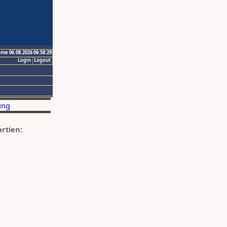
ime 06.08.2026 06:58:29
Login
Logout
artien: