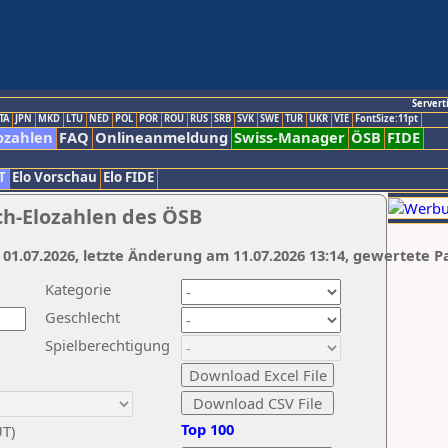
Servert
TA
JPN
MKD
LTU
NED
POL
POR
ROU
RUS
SRB
SVK
SWE
TUR
UKR
VIE
FontSize:11pt
ozahlen
FAQ
Onlineanmeldung
Swiss-Manager
ÖSB
FIDE
T
Elo Vorschau
Elo FIDE
ch-Elozahlen des ÖSB
 01.07.2026, letzte Änderung am 11.07.2026 13:14, gewertete P
Kategorie
Geschlecht
Spielberechtigung
Top 100
UT)