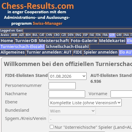
Logged on: Gast
Arabic
ARM
AZE
BIH
BUL
CAT
CHN
CRO
CZE
DEN
ENG
ESP
FAI
FIN
FRA
GER
GRE
INA
I
Home
TurnierDB
Meisterschaft
Foto-Galerie
Meldekartei
El
Turnierschach-Elozahl
Schnellschach-Elozahl
Allgemeines
Turnier anmelden: AUT
FIDE
Spieler anmelden
Elo AU
Willkommen bei den offiziellen Turnierscha
FIDE-Elolisten Stand
AUT-Elolisten Stand
6.936
Personennummer
Nachname
Vorname
Ebene
Bundesland
Spgem./Kreis/Verein
Nur "österreichische" Spieler (Land=A