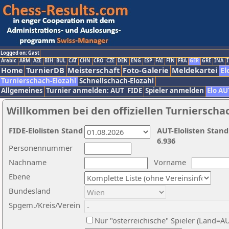
Logged on: Gast
Arabic
ARM
AZE
BIH
BUL
CAT
CHN
CRO
CZE
DEN
ENG
ESP
FAI
FIN
FRA
GER
GRE
INA
I
Home
TurnierDB
Meisterschaft
Foto-Galerie
Meldekartei
El
Turnierschach-Elozahl
Schnellschach-Elozahl
Allgemeines
Turnier anmelden: AUT
FIDE
Spieler anmelden
Elo AU
Willkommen bei den offiziellen Turnierscha
FIDE-Elolisten Stand
AUT-Elolisten Stand
6.936
Personennummer
Nachname
Vorname
Ebene
Bundesland
Spgem./Kreis/Verein
Nur "österreichische" Spieler (Land=A