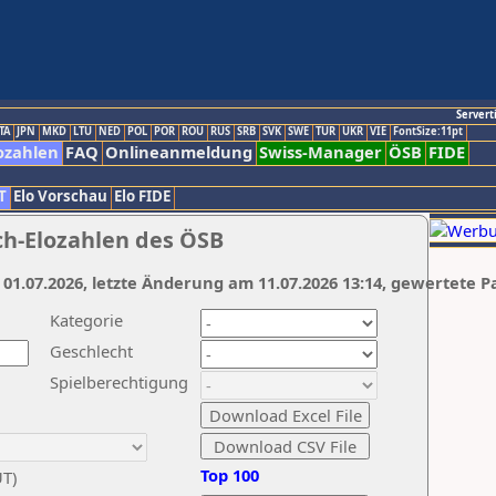
Servert
TA
JPN
MKD
LTU
NED
POL
POR
ROU
RUS
SRB
SVK
SWE
TUR
UKR
VIE
FontSize:11pt
ozahlen
FAQ
Onlineanmeldung
Swiss-Manager
ÖSB
FIDE
T
Elo Vorschau
Elo FIDE
ch-Elozahlen des ÖSB
 01.07.2026, letzte Änderung am 11.07.2026 13:14, gewertete P
Kategorie
Geschlecht
Spielberechtigung
Top 100
UT)