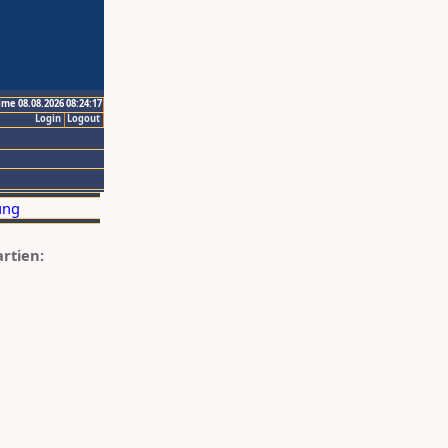
ime 08.08.2026 08:24:17
Login
Logout
artien: