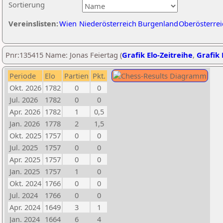
Sortierung
Vereinslisten:
Wien
Niederösterreich
Burgenland
Oberösterrei
Pnr:135415 Name: Jonas Feiertag (
Grafik Elo-Zeitreihe
,
Grafik 
Periode
Elo
Partien
Pkt.
Okt. 2026
1782
0
0
Jul. 2026
1782
0
0
Apr. 2026
1782
1
0,5
Jan. 2026
1778
2
1,5
Okt. 2025
1757
0
0
Jul. 2025
1757
0
0
Apr. 2025
1757
0
0
Jan. 2025
1757
1
0
Okt. 2024
1766
0
0
Jul. 2024
1766
0
0
Apr. 2024
1649
3
1
Jan. 2024
1664
6
4