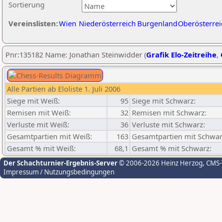
Sortierung
Vereinslisten:
Wien
Niederösterreich
Burgenland
Oberösterrei
Pnr:135182 Name: Jonathan Steinwidder (
Grafik Elo-Zeitreihe
,
Alle Partien ab Eloliste 1. Juli 2006
Siege mit Weiß:
95
Siege mit Schwarz:
Remisen mit Weiß:
32
Remisen mit Schwarz:
Verluste mit Weiß:
36
Verluste mit Schwarz:
Gesamtpartien mit Weiß:
163
Gesamtpartien mit Schwar
Gesamt % mit Weiß:
68,1
Gesamt % mit Schwarz:
Der Schachturnier-Ergebnis-Server
© 2006-2026 Heinz Herzog
, CMS
Impressum / Nutzungsbedingungen