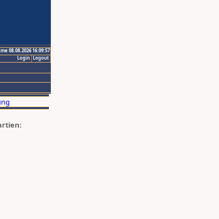
ime 08.08.2026 16:09:57
Login
Logout
artien: