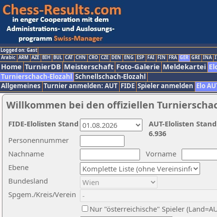
Logged on: Gast
Arabic
ARM
AZE
BIH
BUL
CAT
CHN
CRO
CZE
DEN
ENG
ESP
FAI
FIN
FRA
GER
GRE
INA
I
Home
TurnierDB
Meisterschaft
Foto-Galerie
Meldekartei
El
Turnierschach-Elozahl
Schnellschach-Elozahl
Allgemeines
Turnier anmelden: AUT
FIDE
Spieler anmelden
Elo AU
Willkommen bei den offiziellen Turnierscha
FIDE-Elolisten Stand
AUT-Elolisten Stand
6.936
Personennummer
Nachname
Vorname
Ebene
Bundesland
Spgem./Kreis/Verein
Nur "österreichische" Spieler (Land=A