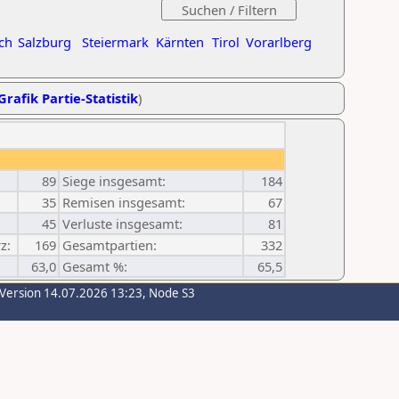
ch
Salzburg
Steiermark
Kärnten
Tirol
Vorarlberg
Grafik Partie-Statistik
)
89
Siege insgesamt:
184
35
Remisen insgesamt:
67
45
Verluste insgesamt:
81
z:
169
Gesamtpartien:
332
63,0
Gesamt %:
65,5
-Version 14.07.2026 13:23, Node S3