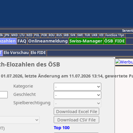
Servert
TA
JPN
MKD
LTU
NED
POL
POR
ROU
RUS
SRB
SVK
SWE
TUR
UKR
VIE
FontSize:11pt
ozahlen
FAQ
Onlineanmeldung
Swiss-Manager
ÖSB
FIDE
T
Elo Vorschau
Elo FIDE
ch-Elozahlen des ÖSB
 01.07.2026, letzte Änderung am 11.07.2026 13:14, gewertete P
Kategorie
Geschlecht
Spielberechtigung
Top 100
UT)