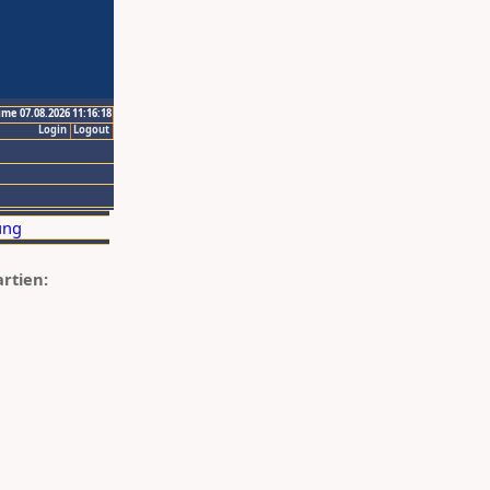
ime 07.08.2026 11:16:18
Login
Logout
artien: