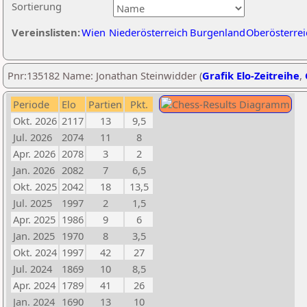
Sortierung
Vereinslisten:
Wien
Niederösterreich
Burgenland
Oberösterrei
Pnr:135182 Name: Jonathan Steinwidder (
Grafik Elo-Zeitreihe
,
Periode
Elo
Partien
Pkt.
Okt. 2026
2117
13
9,5
Jul. 2026
2074
11
8
Apr. 2026
2078
3
2
Jan. 2026
2082
7
6,5
Okt. 2025
2042
18
13,5
Jul. 2025
1997
2
1,5
Apr. 2025
1986
9
6
Jan. 2025
1970
8
3,5
Okt. 2024
1997
42
27
Jul. 2024
1869
10
8,5
Apr. 2024
1789
41
26
Jan. 2024
1690
13
10