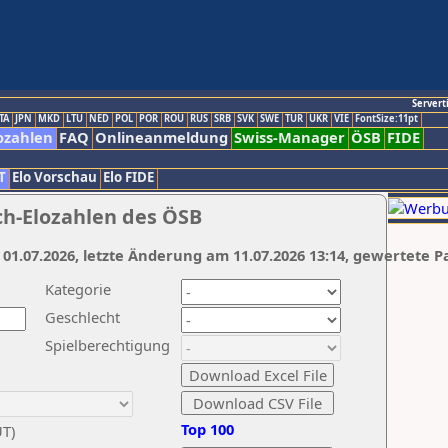
Servert
TA
JPN
MKD
LTU
NED
POL
POR
ROU
RUS
SRB
SVK
SWE
TUR
UKR
VIE
FontSize:11pt
ozahlen
FAQ
Onlineanmeldung
Swiss-Manager
ÖSB
FIDE
T
Elo Vorschau
Elo FIDE
ch-Elozahlen des ÖSB
 01.07.2026, letzte Änderung am 11.07.2026 13:14, gewertete P
Kategorie
Geschlecht
Spielberechtigung
Top 100
UT)