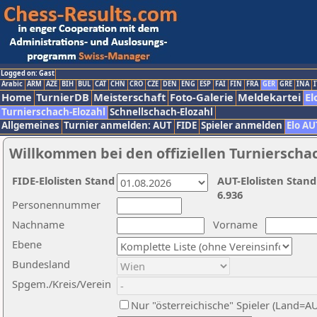
Logged on: Gast
Arabic
ARM
AZE
BIH
BUL
CAT
CHN
CRO
CZE
DEN
ENG
ESP
FAI
FIN
FRA
GER
GRE
INA
I
Home
TurnierDB
Meisterschaft
Foto-Galerie
Meldekartei
El
Turnierschach-Elozahl
Schnellschach-Elozahl
Allgemeines
Turnier anmelden: AUT
FIDE
Spieler anmelden
Elo AU
Willkommen bei den offiziellen Turnierscha
FIDE-Elolisten Stand
AUT-Elolisten Stand
6.936
Personennummer
Nachname
Vorname
Ebene
Bundesland
Spgem./Kreis/Verein
Nur "österreichische" Spieler (Land=A