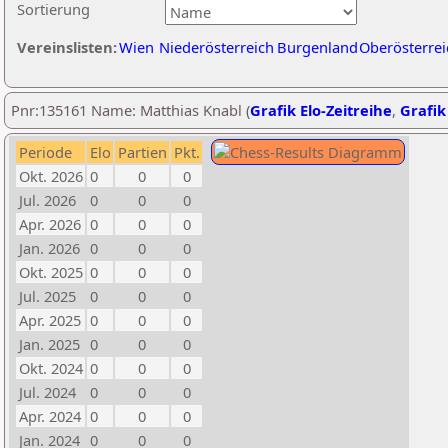
Sortierung
Vereinslisten:
Wien
Niederösterreich
Burgenland
Oberösterrei
Pnr:135161 Name: Matthias Knabl (
Grafik Elo-Zeitreihe
,
Grafik
Periode
Elo
Partien
Pkt.
Okt. 2026
0
0
0
Jul. 2026
0
0
0
Apr. 2026
0
0
0
Jan. 2026
0
0
0
Okt. 2025
0
0
0
Jul. 2025
0
0
0
Apr. 2025
0
0
0
Jan. 2025
0
0
0
Okt. 2024
0
0
0
Jul. 2024
0
0
0
Apr. 2024
0
0
0
Jan. 2024
0
0
0