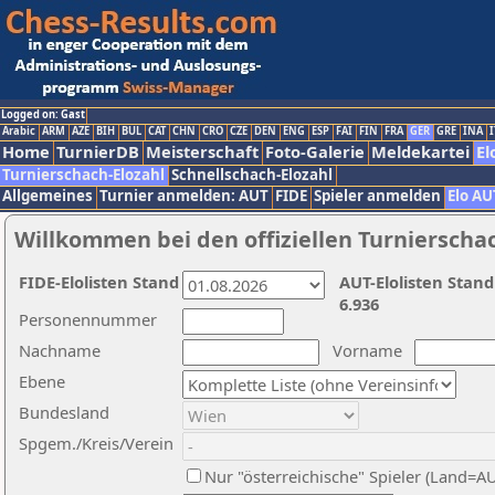
Logged on: Gast
Arabic
ARM
AZE
BIH
BUL
CAT
CHN
CRO
CZE
DEN
ENG
ESP
FAI
FIN
FRA
GER
GRE
INA
I
Home
TurnierDB
Meisterschaft
Foto-Galerie
Meldekartei
El
Turnierschach-Elozahl
Schnellschach-Elozahl
Allgemeines
Turnier anmelden: AUT
FIDE
Spieler anmelden
Elo AU
Willkommen bei den offiziellen Turnierscha
FIDE-Elolisten Stand
AUT-Elolisten Stand
6.936
Personennummer
Nachname
Vorname
Ebene
Bundesland
Spgem./Kreis/Verein
Nur "österreichische" Spieler (Land=A