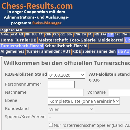
Logged on: Gast
Arabic
ARM
AZE
BIH
BUL
CAT
CHN
CRO
CZE
DEN
ENG
ESP
FAI
FIN
FRA
GER
GRE
INA
I
Home
TurnierDB
Meisterschaft
Foto-Galerie
Meldekartei
El
Turnierschach-Elozahl
Schnellschach-Elozahl
Allgemeines
Turnier anmelden: AUT
FIDE
Spieler anmelden
Elo AU
Willkommen bei den offiziellen Turnierscha
FIDE-Elolisten Stand
AUT-Elolisten Stand
6.936
Personennummer
Nachname
Vorname
Ebene
Bundesland
Spgem./Kreis/Verein
Nur "österreichische" Spieler (Land=A