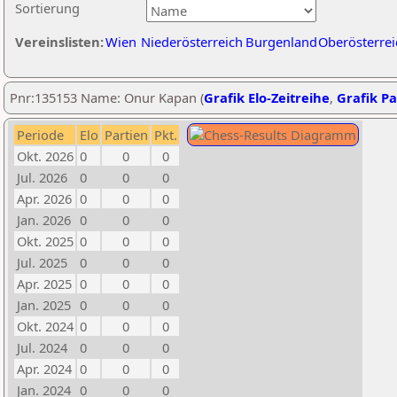
Sortierung
Vereinslisten:
Wien
Niederösterreich
Burgenland
Oberösterrei
Pnr:135153 Name: Onur Kapan (
Grafik Elo-Zeitreihe
,
Grafik Pa
Periode
Elo
Partien
Pkt.
Okt. 2026
0
0
0
Jul. 2026
0
0
0
Apr. 2026
0
0
0
Jan. 2026
0
0
0
Okt. 2025
0
0
0
Jul. 2025
0
0
0
Apr. 2025
0
0
0
Jan. 2025
0
0
0
Okt. 2024
0
0
0
Jul. 2024
0
0
0
Apr. 2024
0
0
0
Jan. 2024
0
0
0