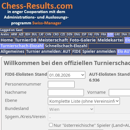
Logged on: Gast
Arabic
ARM
AZE
BIH
BUL
CAT
CHN
CRO
CZE
DEN
ENG
ESP
FAI
FIN
FRA
GER
GRE
INA
I
Home
TurnierDB
Meisterschaft
Foto-Galerie
Meldekartei
El
Turnierschach-Elozahl
Schnellschach-Elozahl
Allgemeines
Turnier anmelden: AUT
FIDE
Spieler anmelden
Elo AU
Willkommen bei den offiziellen Turnierscha
FIDE-Elolisten Stand
AUT-Elolisten Stand
6.936
Personennummer
Nachname
Vorname
Ebene
Bundesland
Spgem./Kreis/Verein
Nur "österreichische" Spieler (Land=A