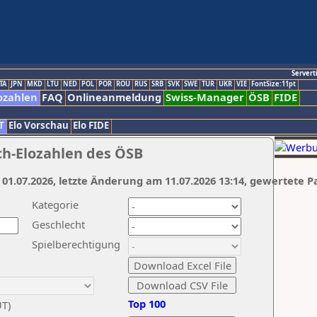
Servert
TA
JPN
MKD
LTU
NED
POL
POR
ROU
RUS
SRB
SVK
SWE
TUR
UKR
VIE
FontSize:11pt
ozahlen
FAQ
Onlineanmeldung
Swiss-Manager
ÖSB
FIDE
T
Elo Vorschau
Elo FIDE
ch-Elozahlen des ÖSB
 01.07.2026, letzte Änderung am 11.07.2026 13:14, gewertete P
Kategorie
Geschlecht
Spielberechtigung
Top 100
UT)