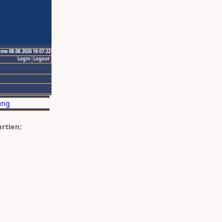
ime 08.08.2026 18:07:22
Login
Logout
artien: