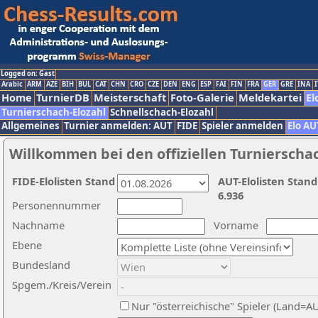
Logged on: Gast
Arabic
ARM
AZE
BIH
BUL
CAT
CHN
CRO
CZE
DEN
ENG
ESP
FAI
FIN
FRA
GER
GRE
INA
I
Home
TurnierDB
Meisterschaft
Foto-Galerie
Meldekartei
El
Turnierschach-Elozahl
Schnellschach-Elozahl
Allgemeines
Turnier anmelden: AUT
FIDE
Spieler anmelden
Elo AU
Willkommen bei den offiziellen Turnierscha
FIDE-Elolisten Stand
AUT-Elolisten Stand
6.936
Personennummer
Nachname
Vorname
Ebene
Bundesland
Spgem./Kreis/Verein
Nur "österreichische" Spieler (Land=A