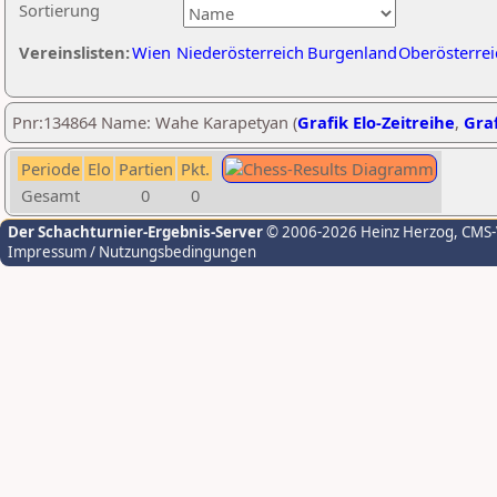
Sortierung
Vereinslisten:
Wien
Niederösterreich
Burgenland
Oberösterrei
Pnr:134864 Name: Wahe Karapetyan (
Grafik Elo-Zeitreihe
,
Graf
Periode
Elo
Partien
Pkt.
Gesamt
0
0
Der Schachturnier-Ergebnis-Server
© 2006-2026 Heinz Herzog
, CMS
Impressum / Nutzungsbedingungen