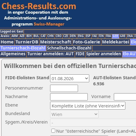
Logged on: Gast
Arabic
ARM
AZE
BIH
BUL
CAT
CHN
CRO
CZE
DEN
ENG
ESP
FAI
FIN
FRA
GER
GRE
INA
I
Home
TurnierDB
Meisterschaft
Foto-Galerie
Meldekartei
El
Turnierschach-Elozahl
Schnellschach-Elozahl
Allgemeines
Turnier anmelden: AUT
FIDE
Spieler anmelden
Elo AU
Willkommen bei den offiziellen Turnierscha
FIDE-Elolisten Stand
AUT-Elolisten Stand
6.936
Personennummer
Nachname
Vorname
Ebene
Bundesland
Spgem./Kreis/Verein
Nur "österreichische" Spieler (Land=A