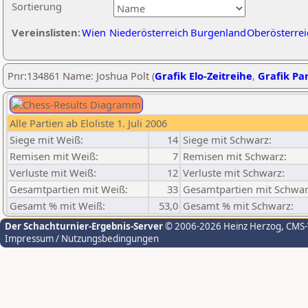
Sortierung
Vereinslisten:
Wien
Niederösterreich
Burgenland
Oberösterrei
Pnr:134861 Name: Joshua Polt (
Grafik Elo-Zeitreihe
,
Grafik Par
Alle Partien ab Eloliste 1. Juli 2006
Siege mit Weiß:
14
Siege mit Schwarz:
Remisen mit Weiß:
7
Remisen mit Schwarz:
Verluste mit Weiß:
12
Verluste mit Schwarz:
Gesamtpartien mit Weiß:
33
Gesamtpartien mit Schwar
Gesamt % mit Weiß:
53,0
Gesamt % mit Schwarz:
Der Schachturnier-Ergebnis-Server
© 2006-2026 Heinz Herzog
, CMS
Impressum / Nutzungsbedingungen