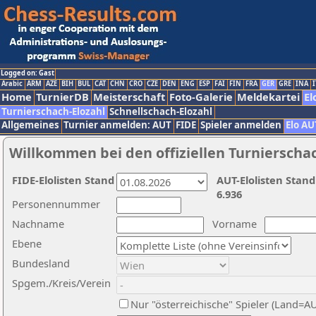
Logged on: Gast
Arabic
ARM
AZE
BIH
BUL
CAT
CHN
CRO
CZE
DEN
ENG
ESP
FAI
FIN
FRA
GER
GRE
INA
I
Home
TurnierDB
Meisterschaft
Foto-Galerie
Meldekartei
El
Turnierschach-Elozahl
Schnellschach-Elozahl
Allgemeines
Turnier anmelden: AUT
FIDE
Spieler anmelden
Elo AU
Willkommen bei den offiziellen Turnierscha
FIDE-Elolisten Stand
AUT-Elolisten Stand
6.936
Personennummer
Nachname
Vorname
Ebene
Bundesland
Spgem./Kreis/Verein
Nur "österreichische" Spieler (Land=A