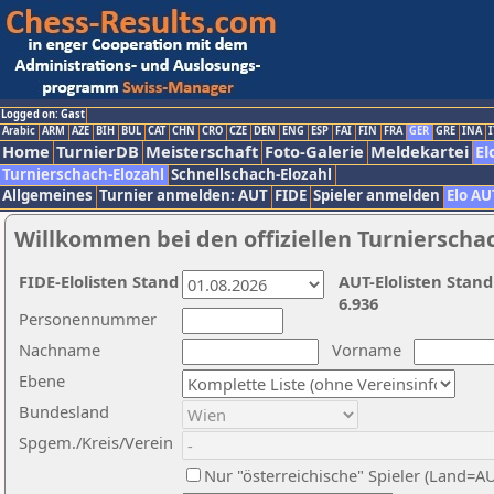
Logged on: Gast
Arabic
ARM
AZE
BIH
BUL
CAT
CHN
CRO
CZE
DEN
ENG
ESP
FAI
FIN
FRA
GER
GRE
INA
I
Home
TurnierDB
Meisterschaft
Foto-Galerie
Meldekartei
El
Turnierschach-Elozahl
Schnellschach-Elozahl
Allgemeines
Turnier anmelden: AUT
FIDE
Spieler anmelden
Elo AU
Willkommen bei den offiziellen Turnierscha
FIDE-Elolisten Stand
AUT-Elolisten Stand
6.936
Personennummer
Nachname
Vorname
Ebene
Bundesland
Spgem./Kreis/Verein
Nur "österreichische" Spieler (Land=A