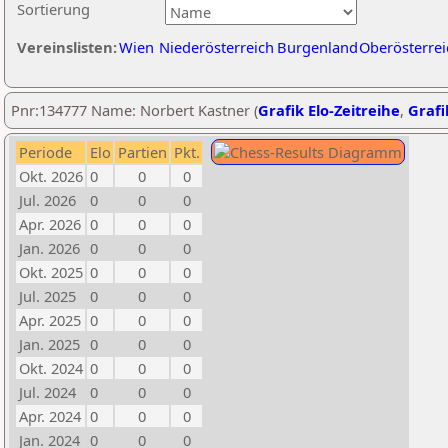
Sortierung
Vereinslisten:
Wien
Niederösterreich
Burgenland
Oberösterrei
Pnr:134777 Name: Norbert Kastner (
Grafik Elo-Zeitreihe
,
Grafi
Periode
Elo
Partien
Pkt.
Okt. 2026
0
0
0
Jul. 2026
0
0
0
Apr. 2026
0
0
0
Jan. 2026
0
0
0
Okt. 2025
0
0
0
Jul. 2025
0
0
0
Apr. 2025
0
0
0
Jan. 2025
0
0
0
Okt. 2024
0
0
0
Jul. 2024
0
0
0
Apr. 2024
0
0
0
Jan. 2024
0
0
0