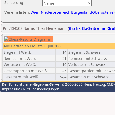
Sortierung
Vereinslisten:
Wien
Niederösterreich
Burgenland
Oberösterrei
Pnr:134508 Name: Thies Heinemann (
Grafik Elo-Zeitreihe
,
Graf
Alle Partien ab Eloliste 1. Juli 2006
Siege mit Weiß:
14
Siege mit Schwarz:
Remisen mit Weiß:
21
Remisen mit Schwarz:
Verluste mit Weiß:
10
Verluste mit Schwarz:
Gesamtpartien mit Weiß:
45
Gesamtpartien mit Schwar
Gesamt % mit Weiß:
54,4
Gesamt % mit Schwarz:
Der Schachturnier-Ergebnis-Server
© 2006-2026 Heinz Herzog
, CMS
Impressum / Nutzungsbedingungen