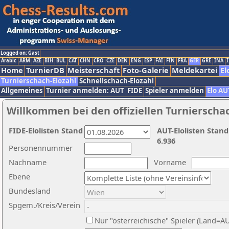
Logged on: Gast
Arabic
ARM
AZE
BIH
BUL
CAT
CHN
CRO
CZE
DEN
ENG
ESP
FAI
FIN
FRA
GER
GRE
INA
I
Home
TurnierDB
Meisterschaft
Foto-Galerie
Meldekartei
El
Turnierschach-Elozahl
Schnellschach-Elozahl
Allgemeines
Turnier anmelden: AUT
FIDE
Spieler anmelden
Elo AU
Willkommen bei den offiziellen Turnierscha
FIDE-Elolisten Stand
AUT-Elolisten Stand
6.936
Personennummer
Nachname
Vorname
Ebene
Bundesland
Spgem./Kreis/Verein
Nur "österreichische" Spieler (Land=A