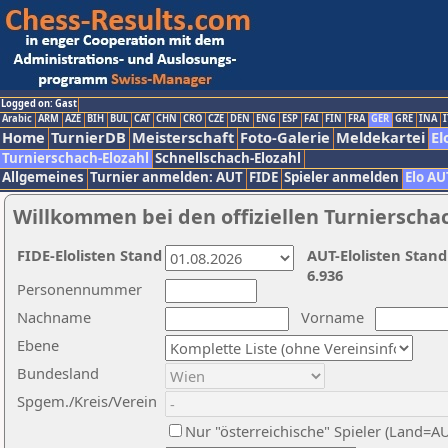
Logged on: Gast
Arabic
ARM
AZE
BIH
BUL
CAT
CHN
CRO
CZE
DEN
ENG
ESP
FAI
FIN
FRA
GER
GRE
INA
I
Home
TurnierDB
Meisterschaft
Foto-Galerie
Meldekartei
El
Turnierschach-Elozahl
Schnellschach-Elozahl
Allgemeines
Turnier anmelden: AUT
FIDE
Spieler anmelden
Elo AU
Willkommen bei den offiziellen Turnierscha
FIDE-Elolisten Stand
AUT-Elolisten Stand
6.936
Personennummer
Nachname
Vorname
Ebene
Bundesland
Spgem./Kreis/Verein
Nur "österreichische" Spieler (Land=A