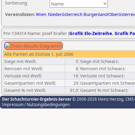
Sortierung
Vereinslisten:
Wien
Niederösterreich
Burgenland
Oberösterrei
Pnr:134314 Name: Josef Kraller (
Grafik Elo-Zeitreihe
,
Grafik Pa
Alle Partien ab Eloliste 1. Juli 2006
Siege mit Weiß:
5
Siege mit Schwarz:
Remisen mit Weiß:
8
Remisen mit Schwarz:
Verluste mit Weiß:
16
Verluste mit Schwarz:
Gesamtpartien mit Weiß:
29
Gesamtpartien mit Schwar
Gesamt % mit Weiß:
31,0
Gesamt % mit Schwarz:
Der Schachturnier-Ergebnis-Server
© 2006-2026 Heinz Herzog
, CMS
Impressum / Nutzungsbedingungen