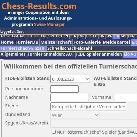
Logged on: Gast
Arabic
ARM
AZE
BIH
BUL
CAT
CHN
CRO
CZE
DEN
ENG
ESP
FAI
FIN
FRA
GER
GRE
INA
I
Home
TurnierDB
Meisterschaft
Foto-Galerie
Meldekartei
El
Turnierschach-Elozahl
Schnellschach-Elozahl
Allgemeines
Turnier anmelden: AUT
FIDE
Spieler anmelden
Elo AU
Willkommen bei den offiziellen Turnierscha
FIDE-Elolisten Stand
AUT-Elolisten Stand
6.936
Personennummer
Nachname
Vorname
Ebene
Bundesland
Spgem./Kreis/Verein
Nur "österreichische" Spieler (Land=A