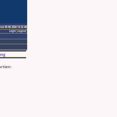
ime 09.08.2026 14:22:48
Login
Logout
artien: