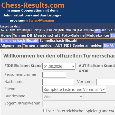
Logged on: Gast
Arabic
ARM
AZE
BIH
BUL
CAT
CHN
CRO
CZE
DEN
ENG
ESP
FAI
FIN
FRA
GER
GRE
INA
I
Home
TurnierDB
Meisterschaft
Foto-Galerie
Meldekartei
El
Turnierschach-Elozahl
Schnellschach-Elozahl
Allgemeines
Turnier anmelden: AUT
FIDE
Spieler anmelden
Elo AU
Willkommen bei den offiziellen Turnierscha
FIDE-Elolisten Stand
AUT-Elolisten Stand
6.936
Personennummer
Nachname
Vorname
Ebene
Bundesland
Spgem./Kreis/Verein
Nur "österreichische" Spieler (Land=A