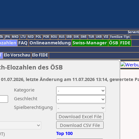
Servert
TA
JPN
MKD
LTU
NED
POL
POR
ROU
RUS
SRB
SVK
SWE
TUR
UKR
VIE
FontSize:11pt
ozahlen
FAQ
Onlineanmeldung
Swiss-Manager
ÖSB
FIDE
T
Elo Vorschau
Elo FIDE
ch-Elozahlen des ÖSB
 01.07.2026, letzte Änderung am 11.07.2026 13:14, gewertete P
Kategorie
Geschlecht
Spielberechtigung
Top 100
UT)