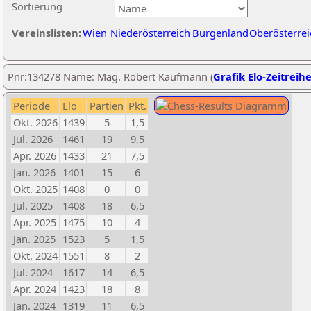
Sortierung
Vereinslisten:
Wien
Niederösterreich
Burgenland
Oberösterrei
Pnr:134278 Name: Mag. Robert Kaufmann (
Grafik Elo-Zeitreih
Periode
Elo
Partien
Pkt.
Okt. 2026
1439
5
1,5
Jul. 2026
1461
19
9,5
Apr. 2026
1433
21
7,5
Jan. 2026
1401
15
6
Okt. 2025
1408
0
0
Jul. 2025
1408
18
6,5
Apr. 2025
1475
10
4
Jan. 2025
1523
5
1,5
Okt. 2024
1551
8
2
Jul. 2024
1617
14
6,5
Apr. 2024
1423
18
8
Jan. 2024
1319
11
6,5