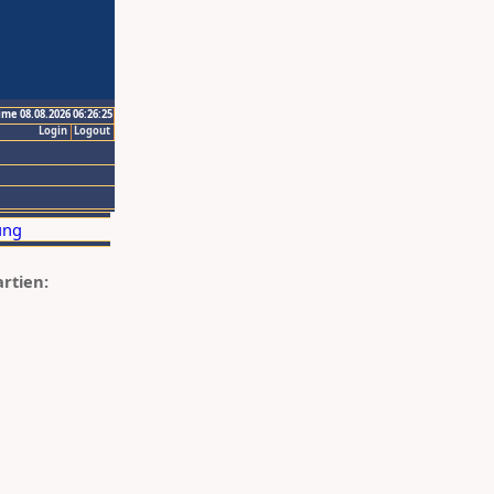
ime 08.08.2026 06:26:25
Login
Logout
artien: