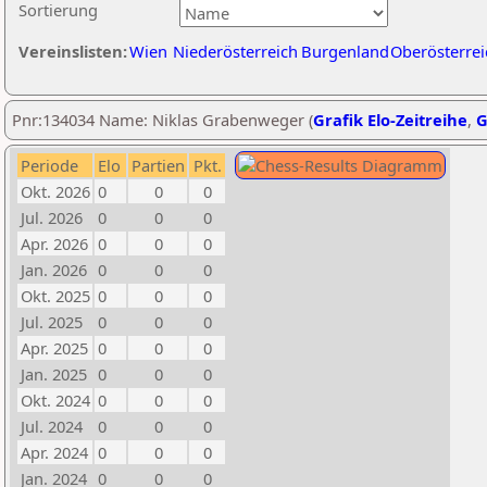
Sortierung
Vereinslisten:
Wien
Niederösterreich
Burgenland
Oberösterrei
Pnr:134034 Name: Niklas Grabenweger (
Grafik Elo-Zeitreihe
,
G
Periode
Elo
Partien
Pkt.
Okt. 2026
0
0
0
Jul. 2026
0
0
0
Apr. 2026
0
0
0
Jan. 2026
0
0
0
Okt. 2025
0
0
0
Jul. 2025
0
0
0
Apr. 2025
0
0
0
Jan. 2025
0
0
0
Okt. 2024
0
0
0
Jul. 2024
0
0
0
Apr. 2024
0
0
0
Jan. 2024
0
0
0