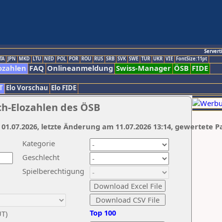
Servert
TA
JPN
MKD
LTU
NED
POL
POR
ROU
RUS
SRB
SVK
SWE
TUR
UKR
VIE
FontSize:11pt
ozahlen
FAQ
Onlineanmeldung
Swiss-Manager
ÖSB
FIDE
T
Elo Vorschau
Elo FIDE
ch-Elozahlen des ÖSB
 01.07.2026, letzte Änderung am 11.07.2026 13:14, gewertete P
Kategorie
Geschlecht
Spielberechtigung
Top 100
UT)