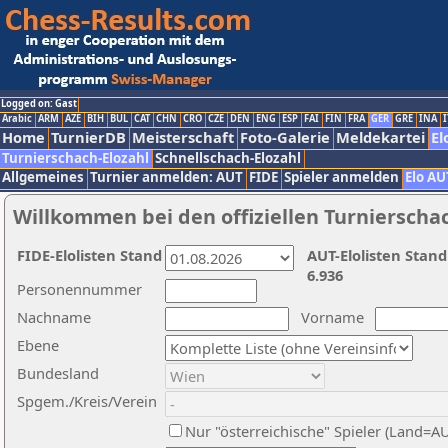
Logged on: Gast
Arabic
ARM
AZE
BIH
BUL
CAT
CHN
CRO
CZE
DEN
ENG
ESP
FAI
FIN
FRA
GER
GRE
INA
I
Home
TurnierDB
Meisterschaft
Foto-Galerie
Meldekartei
El
Turnierschach-Elozahl
Schnellschach-Elozahl
Allgemeines
Turnier anmelden: AUT
FIDE
Spieler anmelden
Elo AU
Willkommen bei den offiziellen Turnierscha
FIDE-Elolisten Stand
AUT-Elolisten Stand
6.936
Personennummer
Nachname
Vorname
Ebene
Bundesland
Spgem./Kreis/Verein
Nur "österreichische" Spieler (Land=A