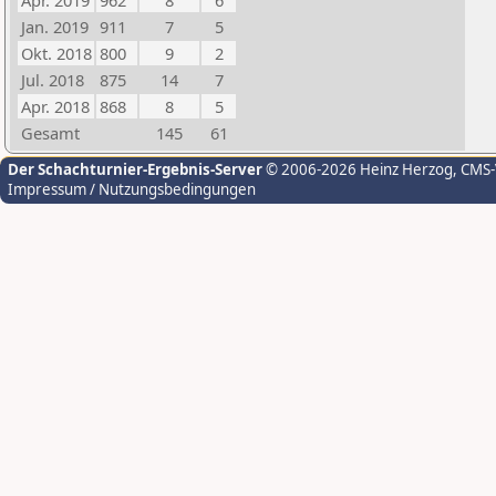
Apr. 2019
962
8
6
Jan. 2019
911
7
5
Okt. 2018
800
9
2
Jul. 2018
875
14
7
Apr. 2018
868
8
5
Gesamt
145
61
Der Schachturnier-Ergebnis-Server
© 2006-2026 Heinz Herzog
, CMS
Impressum / Nutzungsbedingungen