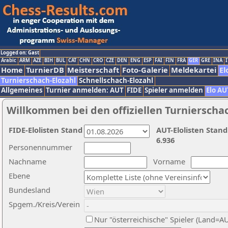
Logged on: Gast
Arabic
ARM
AZE
BIH
BUL
CAT
CHN
CRO
CZE
DEN
ENG
ESP
FAI
FIN
FRA
GER
GRE
INA
I
Home
TurnierDB
Meisterschaft
Foto-Galerie
Meldekartei
El
Turnierschach-Elozahl
Schnellschach-Elozahl
Allgemeines
Turnier anmelden: AUT
FIDE
Spieler anmelden
Elo AU
Willkommen bei den offiziellen Turnierscha
FIDE-Elolisten Stand
AUT-Elolisten Stand
6.936
Personennummer
Nachname
Vorname
Ebene
Bundesland
Spgem./Kreis/Verein
Nur "österreichische" Spieler (Land=A