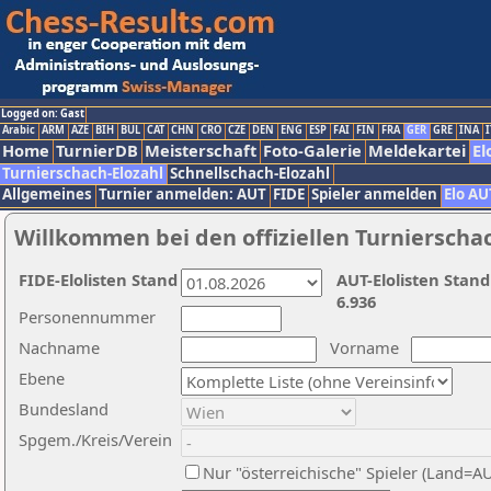
Logged on: Gast
Arabic
ARM
AZE
BIH
BUL
CAT
CHN
CRO
CZE
DEN
ENG
ESP
FAI
FIN
FRA
GER
GRE
INA
I
Home
TurnierDB
Meisterschaft
Foto-Galerie
Meldekartei
El
Turnierschach-Elozahl
Schnellschach-Elozahl
Allgemeines
Turnier anmelden: AUT
FIDE
Spieler anmelden
Elo AU
Willkommen bei den offiziellen Turnierscha
FIDE-Elolisten Stand
AUT-Elolisten Stand
6.936
Personennummer
Nachname
Vorname
Ebene
Bundesland
Spgem./Kreis/Verein
Nur "österreichische" Spieler (Land=A