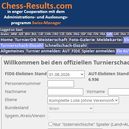
Logged on: Gast
Arabic
ARM
AZE
BIH
BUL
CAT
CHN
CRO
CZE
DEN
ENG
ESP
FAI
FIN
FRA
GER
GRE
INA
I
Home
TurnierDB
Meisterschaft
Foto-Galerie
Meldekartei
El
Turnierschach-Elozahl
Schnellschach-Elozahl
Allgemeines
Turnier anmelden: AUT
FIDE
Spieler anmelden
Elo AU
Willkommen bei den offiziellen Turnierscha
FIDE-Elolisten Stand
AUT-Elolisten Stand
6.936
Personennummer
Nachname
Vorname
Ebene
Bundesland
Spgem./Kreis/Verein
Nur "österreichische" Spieler (Land=A