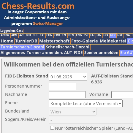
Logged on: Gast
Arabic
ARM
AZE
BIH
BUL
CAT
CHN
CRO
CZE
DEN
ENG
ESP
FAI
FIN
FRA
GER
GRE
INA
I
Home
TurnierDB
Meisterschaft
Foto-Galerie
Meldekartei
El
Turnierschach-Elozahl
Schnellschach-Elozahl
Allgemeines
Turnier anmelden: AUT
FIDE
Spieler anmelden
Elo AU
Willkommen bei den offiziellen Turnierscha
FIDE-Elolisten Stand
AUT-Elolisten Stand
6.936
Personennummer
Nachname
Vorname
Ebene
Bundesland
Spgem./Kreis/Verein
Nur "österreichische" Spieler (Land=A