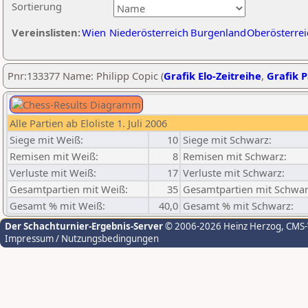
Sortierung
Vereinslisten:
Wien
Niederösterreich
Burgenland
Oberösterrei
Pnr:133377 Name: Philipp Copic (
Grafik Elo-Zeitreihe
,
Grafik P
Alle Partien ab Eloliste 1. Juli 2006
Siege mit Weiß:
10
Siege mit Schwarz:
Remisen mit Weiß:
8
Remisen mit Schwarz:
Verluste mit Weiß:
17
Verluste mit Schwarz:
Gesamtpartien mit Weiß:
35
Gesamtpartien mit Schwar
Gesamt % mit Weiß:
40,0
Gesamt % mit Schwarz:
Der Schachturnier-Ergebnis-Server
© 2006-2026 Heinz Herzog
, CMS
Impressum / Nutzungsbedingungen