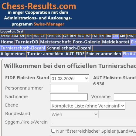
Logged on: Gast
Arabic
ARM
AZE
BIH
BUL
CAT
CHN
CRO
CZE
DEN
ENG
ESP
FAI
FIN
FRA
GER
GRE
INA
I
Home
TurnierDB
Meisterschaft
Foto-Galerie
Meldekartei
El
Turnierschach-Elozahl
Schnellschach-Elozahl
Allgemeines
Turnier anmelden: AUT
FIDE
Spieler anmelden
Elo AU
Willkommen bei den offiziellen Turnierscha
FIDE-Elolisten Stand
AUT-Elolisten Stand
6.936
Personennummer
Nachname
Vorname
Ebene
Bundesland
Spgem./Kreis/Verein
Nur "österreichische" Spieler (Land=A