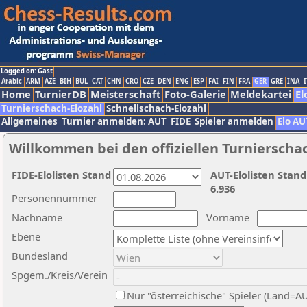
Logged on: Gast
Arabic
ARM
AZE
BIH
BUL
CAT
CHN
CRO
CZE
DEN
ENG
ESP
FAI
FIN
FRA
GER
GRE
INA
I
Home
TurnierDB
Meisterschaft
Foto-Galerie
Meldekartei
El
Turnierschach-Elozahl
Schnellschach-Elozahl
Allgemeines
Turnier anmelden: AUT
FIDE
Spieler anmelden
Elo AU
Willkommen bei den offiziellen Turnierscha
FIDE-Elolisten Stand
AUT-Elolisten Stand
6.936
Personennummer
Nachname
Vorname
Ebene
Bundesland
Spgem./Kreis/Verein
Nur "österreichische" Spieler (Land=A