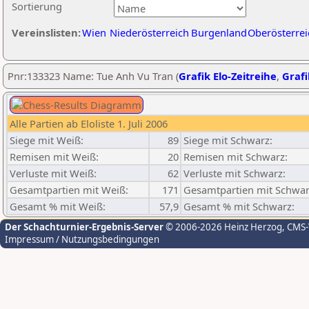
Sortierung
Vereinslisten:
Wien
Niederösterreich
Burgenland
Oberösterrei
Pnr:133323 Name: Tue Anh Vu Tran (
Grafik Elo-Zeitreihe
,
Grafi
Alle Partien ab Eloliste 1. Juli 2006
Siege mit Weiß:
89
Siege mit Schwarz:
Remisen mit Weiß:
20
Remisen mit Schwarz:
Verluste mit Weiß:
62
Verluste mit Schwarz:
Gesamtpartien mit Weiß:
171
Gesamtpartien mit Schwar
Gesamt % mit Weiß:
57,9
Gesamt % mit Schwarz:
Der Schachturnier-Ergebnis-Server
© 2006-2026 Heinz Herzog
, CMS
Impressum / Nutzungsbedingungen