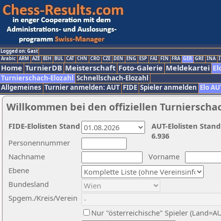
Logged on: Gast
Arabic
ARM
AZE
BIH
BUL
CAT
CHN
CRO
CZE
DEN
ENG
ESP
FAI
FIN
FRA
GER
GRE
INA
I
Home
TurnierDB
Meisterschaft
Foto-Galerie
Meldekartei
El
Turnierschach-Elozahl
Schnellschach-Elozahl
Allgemeines
Turnier anmelden: AUT
FIDE
Spieler anmelden
Elo AU
Willkommen bei den offiziellen Turnierscha
FIDE-Elolisten Stand
AUT-Elolisten Stand
6.936
Personennummer
Nachname
Vorname
Ebene
Bundesland
Spgem./Kreis/Verein
Nur "österreichische" Spieler (Land=A