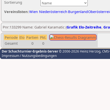
Sortierung
Vereinslisten:
Wien
Niederösterreich
Burgenland
Oberösterrei
Pnr:133299 Name: Gabriel Karamatic (
Grafik Elo-Zeitreihe
,
Gra
Periode
Elo
Partien
Pkt.
Gesamt
0
0
Der Schachturnier-Ergebnis-Server
© 2006-2026 Heinz Herzog
, CMS
Impressum / Nutzungsbedingungen