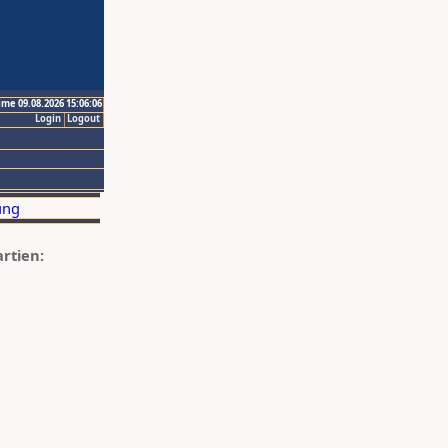
ime 09.08.2026 15:06:06
Login
Logout
artien: