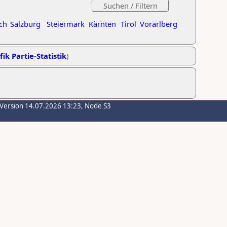
ch
Salzburg
Steiermark
Kärnten
Tirol
Vorarlberg
fik Partie-Statistik
)
-Version 14.07.2026 13:23, Node S3