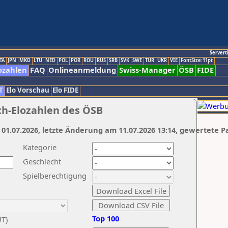
Servert
TA
JPN
MKD
LTU
NED
POL
POR
ROU
RUS
SRB
SVK
SWE
TUR
UKR
VIE
FontSize:11pt
ozahlen
FAQ
Onlineanmeldung
Swiss-Manager
ÖSB
FIDE
T
Elo Vorschau
Elo FIDE
ch-Elozahlen des ÖSB
 01.07.2026, letzte Änderung am 11.07.2026 13:14, gewertete P
Kategorie
Geschlecht
Spielberechtigung
Top 100
UT)