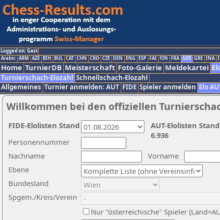
Logged on: Gast
Arabic
ARM
AZE
BIH
BUL
CAT
CHN
CRO
CZE
DEN
ENG
ESP
FAI
FIN
FRA
GER
GRE
INA
I
Home
TurnierDB
Meisterschaft
Foto-Galerie
Meldekartei
El
Turnierschach-Elozahl
Schnellschach-Elozahl
Allgemeines
Turnier anmelden: AUT
FIDE
Spieler anmelden
Elo AU
Willkommen bei den offiziellen Turnierscha
FIDE-Elolisten Stand
AUT-Elolisten Stand
6.936
Personennummer
Nachname
Vorname
Ebene
Bundesland
Spgem./Kreis/Verein
Nur "österreichische" Spieler (Land=A