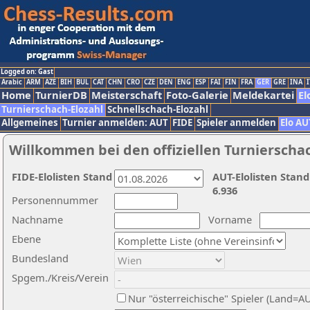
Logged on: Gast
Arabic
ARM
AZE
BIH
BUL
CAT
CHN
CRO
CZE
DEN
ENG
ESP
FAI
FIN
FRA
GER
GRE
INA
I
Home
TurnierDB
Meisterschaft
Foto-Galerie
Meldekartei
El
Turnierschach-Elozahl
Schnellschach-Elozahl
Allgemeines
Turnier anmelden: AUT
FIDE
Spieler anmelden
Elo AU
Willkommen bei den offiziellen Turnierscha
FIDE-Elolisten Stand
AUT-Elolisten Stand
6.936
Personennummer
Nachname
Vorname
Ebene
Bundesland
Spgem./Kreis/Verein
Nur "österreichische" Spieler (Land=A