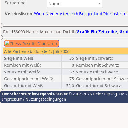
Sortierung
Vereinslisten:
Wien
Niederösterreich
Burgenland
Oberösterrei
Pnr:133000 Name: Maximilian Dichtl (
Grafik Elo-Zeitreihe
,
Graf
Alle Partien ab Eloliste 1. Juli 2006
Siege mit Weiß:
35
Siege mit Schwarz:
Remisen mit Weiß:
8
Remisen mit Schwarz:
Verluste mit Weiß:
32
Verluste mit Schwarz:
Gesamtpartien mit Weiß:
75
Gesamtpartien mit Schwar
Gesamt % mit Weiß:
52,0
Gesamt % mit Schwarz:
Der Schachturnier-Ergebnis-Server
© 2006-2026 Heinz Herzog
, CMS
Impressum / Nutzungsbedingungen