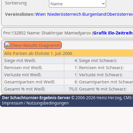
Sortierung
Vereinslisten:
Wien
Niederösterreich
Burgenland
Oberösterrei
Pnr:132852 Name: Shakhriyar Mamedyarov (
Grafik Elo-Zeitrei
Alle Partien ab Eloliste 1. Juli 2006
Siege mit Weiß:
4
Siege mit Schwarz:
Remisen mit Weiß:
1
Remisen mit Schwarz:
Verluste mit Weiß:
1
Verluste mit Schwarz:
Gesamtpartien mit Weiß:
6
Gesamtpartien mit Schwar
Gesamt % mit Weiß:
75,0
Gesamt % mit Schwarz:
Der Schachturnier-Ergebnis-Server
© 2006-2026 Heinz Herzog
, CMS
Impressum / Nutzungsbedingungen