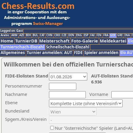
Logged on: Gast
Arabic
ARM
AZE
BIH
BUL
CAT
CHN
CRO
CZE
DEN
ENG
ESP
FAI
FIN
FRA
GER
GRE
INA
I
Home
TurnierDB
Meisterschaft
Foto-Galerie
Meldekartei
El
Turnierschach-Elozahl
Schnellschach-Elozahl
Allgemeines
Turnier anmelden: AUT
FIDE
Spieler anmelden
Elo AU
Willkommen bei den offiziellen Turnierscha
FIDE-Elolisten Stand
AUT-Elolisten Stand
6.936
Personennummer
Nachname
Vorname
Ebene
Bundesland
Spgem./Kreis/Verein
Nur "österreichische" Spieler (Land=A