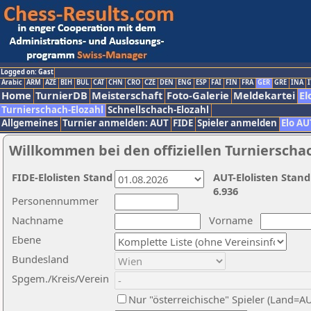
Logged on: Gast
Arabic
ARM
AZE
BIH
BUL
CAT
CHN
CRO
CZE
DEN
ENG
ESP
FAI
FIN
FRA
GER
GRE
INA
I
Home
TurnierDB
Meisterschaft
Foto-Galerie
Meldekartei
El
Turnierschach-Elozahl
Schnellschach-Elozahl
Allgemeines
Turnier anmelden: AUT
FIDE
Spieler anmelden
Elo AU
Willkommen bei den offiziellen Turnierscha
FIDE-Elolisten Stand
AUT-Elolisten Stand
6.936
Personennummer
Nachname
Vorname
Ebene
Bundesland
Spgem./Kreis/Verein
Nur "österreichische" Spieler (Land=A