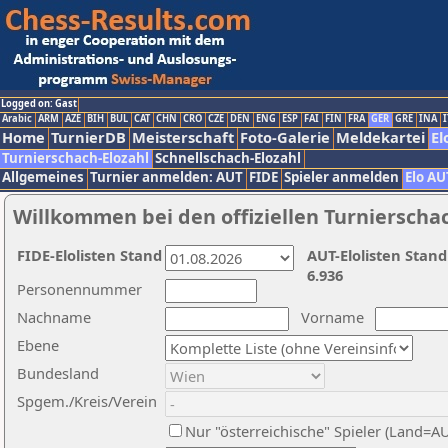
Logged on: Gast
Arabic
ARM
AZE
BIH
BUL
CAT
CHN
CRO
CZE
DEN
ENG
ESP
FAI
FIN
FRA
GER
GRE
INA
I
Home
TurnierDB
Meisterschaft
Foto-Galerie
Meldekartei
El
Turnierschach-Elozahl
Schnellschach-Elozahl
Allgemeines
Turnier anmelden: AUT
FIDE
Spieler anmelden
Elo AU
Willkommen bei den offiziellen Turnierscha
FIDE-Elolisten Stand
AUT-Elolisten Stand
6.936
Personennummer
Nachname
Vorname
Ebene
Bundesland
Spgem./Kreis/Verein
Nur "österreichische" Spieler (Land=A