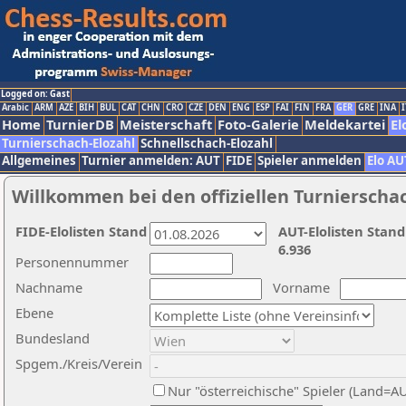
Logged on: Gast
Arabic
ARM
AZE
BIH
BUL
CAT
CHN
CRO
CZE
DEN
ENG
ESP
FAI
FIN
FRA
GER
GRE
INA
I
Home
TurnierDB
Meisterschaft
Foto-Galerie
Meldekartei
El
Turnierschach-Elozahl
Schnellschach-Elozahl
Allgemeines
Turnier anmelden: AUT
FIDE
Spieler anmelden
Elo AU
Willkommen bei den offiziellen Turnierscha
FIDE-Elolisten Stand
AUT-Elolisten Stand
6.936
Personennummer
Nachname
Vorname
Ebene
Bundesland
Spgem./Kreis/Verein
Nur "österreichische" Spieler (Land=A