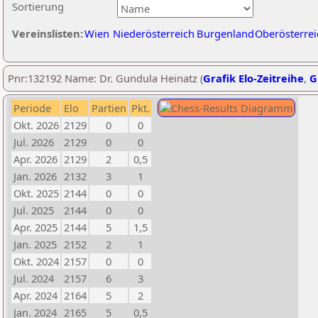
Sortierung
Vereinslisten:
Wien
Niederösterreich
Burgenland
Oberösterrei
Pnr:132192 Name: Dr. Gundula Heinatz (
Grafik Elo-Zeitreihe
,
G
Periode
Elo
Partien
Pkt.
Okt. 2026
2129
0
0
Jul. 2026
2129
0
0
Apr. 2026
2129
2
0,5
Jan. 2026
2132
3
1
Okt. 2025
2144
0
0
Jul. 2025
2144
0
0
Apr. 2025
2144
5
1,5
Jan. 2025
2152
2
1
Okt. 2024
2157
0
0
Jul. 2024
2157
6
3
Apr. 2024
2164
5
2
Jan. 2024
2165
5
0,5