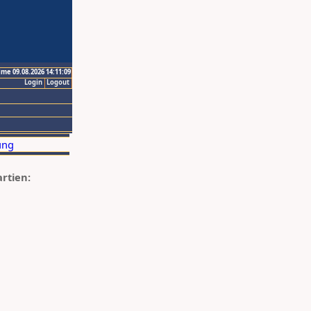
ime 09.08.2026 14:11:09
Login
Logout
artien: