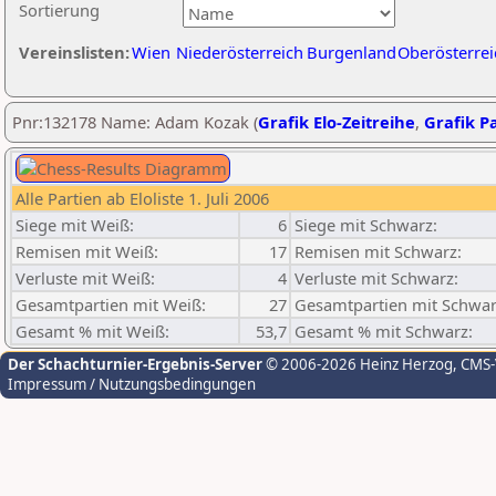
Sortierung
Vereinslisten:
Wien
Niederösterreich
Burgenland
Oberösterrei
Pnr:132178 Name: Adam Kozak (
Grafik Elo-Zeitreihe
,
Grafik Pa
Alle Partien ab Eloliste 1. Juli 2006
Siege mit Weiß:
6
Siege mit Schwarz:
Remisen mit Weiß:
17
Remisen mit Schwarz:
Verluste mit Weiß:
4
Verluste mit Schwarz:
Gesamtpartien mit Weiß:
27
Gesamtpartien mit Schwar
Gesamt % mit Weiß:
53,7
Gesamt % mit Schwarz:
Der Schachturnier-Ergebnis-Server
© 2006-2026 Heinz Herzog
, CMS
Impressum / Nutzungsbedingungen