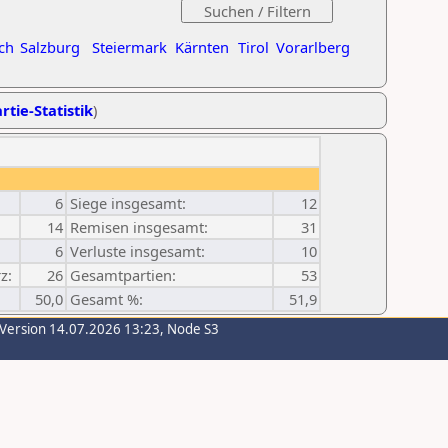
ch
Salzburg
Steiermark
Kärnten
Tirol
Vorarlberg
rtie-Statistik
)
6
Siege insgesamt:
12
14
Remisen insgesamt:
31
6
Verluste insgesamt:
10
z:
26
Gesamtpartien:
53
50,0
Gesamt %:
51,9
-Version 14.07.2026 13:23, Node S3