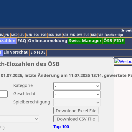
Servert
TA
JPN
MKD
LTU
NED
POL
POR
ROU
RUS
SRB
SVK
SWE
TUR
UKR
VIE
FontSize:11pt
ozahlen
FAQ
Onlineanmeldung
Swiss-Manager
ÖSB
FIDE
T
Elo Vorschau
Elo FIDE
ch-Elozahlen des ÖSB
 01.07.2026, letzte Änderung am 11.07.2026 13:14, gewertete P
Kategorie
Geschlecht
Spielberechtigung
Top 100
UT)