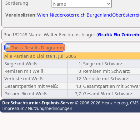
Sortierung
Vereinslisten:
Wien
Niederösterreich
Burgenland
Oberösterrei
Pnr:132148 Name: Walter Feichtenschlager (
Grafik Elo-Zeitreih
Alle Partien ab Eloliste 1. Juli 2006
Siege mit Weiß:
1
Siege mit Schwarz:
Remisen mit Weiß:
0
Remisen mit Schwarz:
Verluste mit Weiß:
12
Verluste mit Schwarz:
Gesamtpartien mit Weiß:
13
Gesamtpartien mit Schwar
Gesamt % mit Weiß:
7,7
Gesamt % mit Schwarz:
Der Schachturnier-Ergebnis-Server
© 2006-2026 Heinz Herzog
, CMS
Impressum / Nutzungsbedingungen