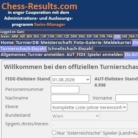
Logged on: Gast
Arabic
ARM
AZE
BIH
BUL
CAT
CHN
CRO
CZE
DEN
ENG
ESP
FAI
FIN
FRA
GER
GRE
INA
I
Home
TurnierDB
Meisterschaft
Foto-Galerie
Meldekartei
El
Turnierschach-Elozahl
Schnellschach-Elozahl
Allgemeines
Turnier anmelden: AUT
FIDE
Spieler anmelden
Elo AU
Willkommen bei den offiziellen Turnierscha
FIDE-Elolisten Stand
AUT-Elolisten Stand
6.936
Personennummer
Nachname
Vorname
Ebene
Bundesland
Spgem./Kreis/Verein
Nur "österreichische" Spieler (Land=A