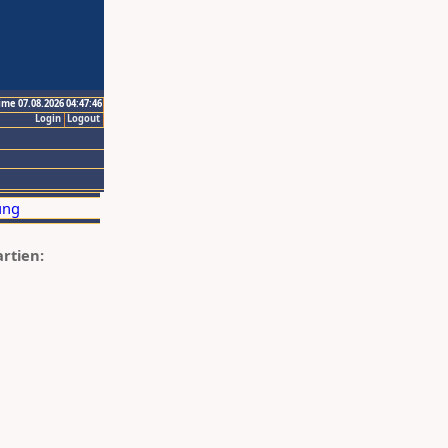
ime 07.08.2026 04:47:46
Login
Logout
artien: