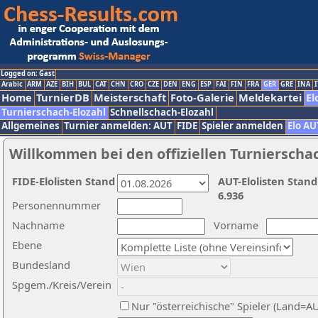
Logged on: Gast
Arabic
ARM
AZE
BIH
BUL
CAT
CHN
CRO
CZE
DEN
ENG
ESP
FAI
FIN
FRA
GER
GRE
INA
I
Home
TurnierDB
Meisterschaft
Foto-Galerie
Meldekartei
El
Turnierschach-Elozahl
Schnellschach-Elozahl
Allgemeines
Turnier anmelden: AUT
FIDE
Spieler anmelden
Elo AU
Willkommen bei den offiziellen Turnierscha
FIDE-Elolisten Stand
AUT-Elolisten Stand
6.936
Personennummer
Nachname
Vorname
Ebene
Bundesland
Spgem./Kreis/Verein
Nur "österreichische" Spieler (Land=A