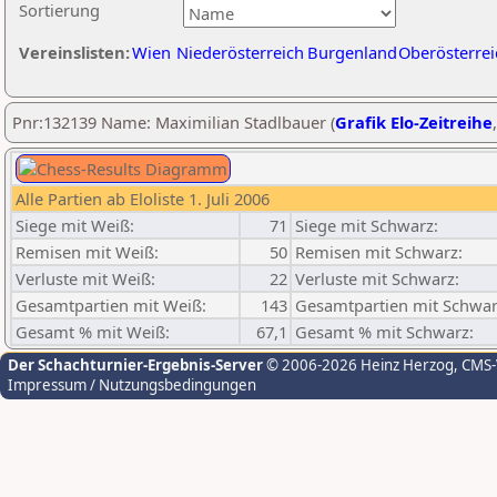
Sortierung
Vereinslisten:
Wien
Niederösterreich
Burgenland
Oberösterrei
Pnr:132139 Name: Maximilian Stadlbauer (
Grafik Elo-Zeitreihe
Alle Partien ab Eloliste 1. Juli 2006
Siege mit Weiß:
71
Siege mit Schwarz:
Remisen mit Weiß:
50
Remisen mit Schwarz:
Verluste mit Weiß:
22
Verluste mit Schwarz:
Gesamtpartien mit Weiß:
143
Gesamtpartien mit Schwar
Gesamt % mit Weiß:
67,1
Gesamt % mit Schwarz:
Der Schachturnier-Ergebnis-Server
© 2006-2026 Heinz Herzog
, CMS
Impressum / Nutzungsbedingungen