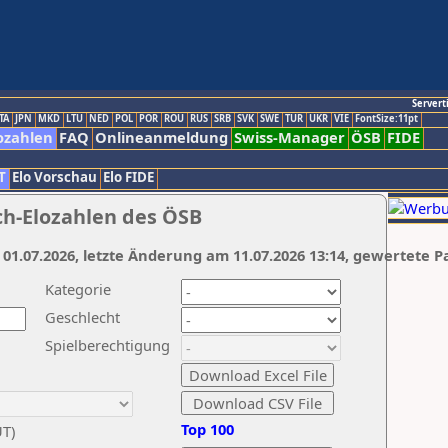
Servert
TA
JPN
MKD
LTU
NED
POL
POR
ROU
RUS
SRB
SVK
SWE
TUR
UKR
VIE
FontSize:11pt
ozahlen
FAQ
Onlineanmeldung
Swiss-Manager
ÖSB
FIDE
T
Elo Vorschau
Elo FIDE
ch-Elozahlen des ÖSB
 01.07.2026, letzte Änderung am 11.07.2026 13:14, gewertete P
Kategorie
Geschlecht
Spielberechtigung
Top 100
UT)