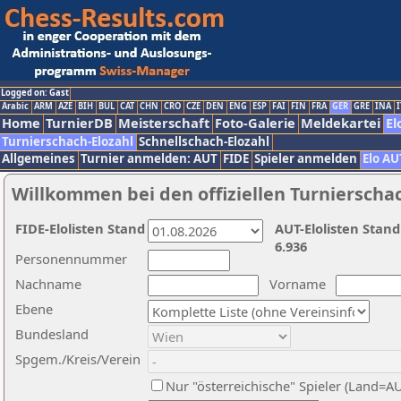
Logged on: Gast
Arabic
ARM
AZE
BIH
BUL
CAT
CHN
CRO
CZE
DEN
ENG
ESP
FAI
FIN
FRA
GER
GRE
INA
I
Home
TurnierDB
Meisterschaft
Foto-Galerie
Meldekartei
El
Turnierschach-Elozahl
Schnellschach-Elozahl
Allgemeines
Turnier anmelden: AUT
FIDE
Spieler anmelden
Elo AU
Willkommen bei den offiziellen Turnierscha
FIDE-Elolisten Stand
AUT-Elolisten Stand
6.936
Personennummer
Nachname
Vorname
Ebene
Bundesland
Spgem./Kreis/Verein
Nur "österreichische" Spieler (Land=A