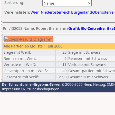
Sortierung
Vereinslisten:
Wien
Niederösterreich
Burgenland
Oberösterrei
Pnr:132058 Name: Robert Biermann (
Grafik Elo-Zeitreihe
,
Graf
Alle Partien ab Eloliste 1. Juli 2006
Siege mit Weiß:
23
Siege mit Schwarz:
Remisen mit Weiß:
6
Remisen mit Schwarz:
Verluste mit Weiß:
11
Verluste mit Schwarz:
Gesamtpartien mit Weiß:
40
Gesamtpartien mit Schwar
Gesamt % mit Weiß:
65,0
Gesamt % mit Schwarz:
Der Schachturnier-Ergebnis-Server
© 2006-2026 Heinz Herzog
, CMS
Impressum / Nutzungsbedingungen