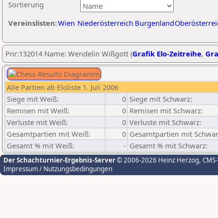
Sortierung
Vereinslisten:
Wien
Niederösterreich
Burgenland
Oberösterrei
Pnr:132014 Name: Wendelin Wißgott (
Grafik Elo-Zeitreihe
,
Gra
Alle Partien ab Eloliste 1. Juli 2006
Siege mit Weiß:
0
Siege mit Schwarz:
Remisen mit Weiß:
0
Remisen mit Schwarz:
Verluste mit Weiß:
0
Verluste mit Schwarz:
Gesamtpartien mit Weiß:
0
Gesamtpartien mit Schwar
Gesamt % mit Weiß:
-
Gesamt % mit Schwarz:
Der Schachturnier-Ergebnis-Server
© 2006-2026 Heinz Herzog
, CMS
Impressum / Nutzungsbedingungen