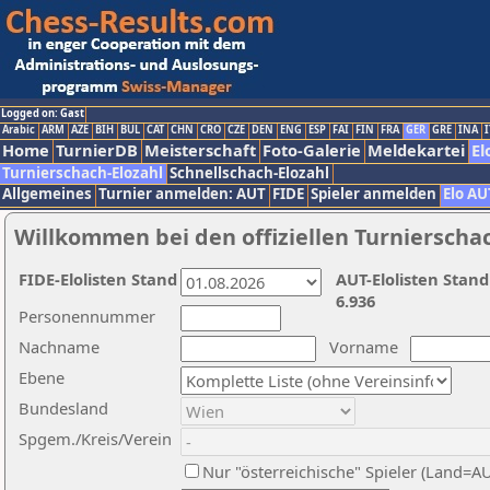
Logged on: Gast
Arabic
ARM
AZE
BIH
BUL
CAT
CHN
CRO
CZE
DEN
ENG
ESP
FAI
FIN
FRA
GER
GRE
INA
I
Home
TurnierDB
Meisterschaft
Foto-Galerie
Meldekartei
El
Turnierschach-Elozahl
Schnellschach-Elozahl
Allgemeines
Turnier anmelden: AUT
FIDE
Spieler anmelden
Elo AU
Willkommen bei den offiziellen Turnierscha
FIDE-Elolisten Stand
AUT-Elolisten Stand
6.936
Personennummer
Nachname
Vorname
Ebene
Bundesland
Spgem./Kreis/Verein
Nur "österreichische" Spieler (Land=A