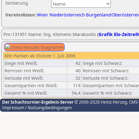
Sortierung
Vereinslisten:
Wien
Niederösterreich
Burgenland
Oberösterrei
Pnr:131951 Name: Ing. Klemens Marakovits (
Grafik Elo-Zeitrei
Alle Partien ab Eloliste 1. Juli 2006
Siege mit Weiß:
42
Siege mit Schwarz:
Remisen mit Weiß:
40
Remisen mit Schwarz:
Verluste mit Weiß:
32
Verluste mit Schwarz:
Gesamtpartien mit Weiß:
114
Gesamtpartien mit Schwar
Gesamt % mit Weiß:
54,4
Gesamt % mit Schwarz:
Der Schachturnier-Ergebnis-Server
© 2006-2026 Heinz Herzog
, CMS
Impressum / Nutzungsbedingungen