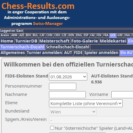
Logged on: Gast
Arabic
ARM
AZE
BIH
BUL
CAT
CHN
CRO
CZE
DEN
ENG
ESP
FAI
FIN
FRA
GER
GRE
INA
I
Home
TurnierDB
Meisterschaft
Foto-Galerie
Meldekartei
El
Turnierschach-Elozahl
Schnellschach-Elozahl
Allgemeines
Turnier anmelden: AUT
FIDE
Spieler anmelden
Elo AU
Willkommen bei den offiziellen Turnierscha
FIDE-Elolisten Stand
AUT-Elolisten Stand
6.936
Personennummer
Nachname
Vorname
Ebene
Bundesland
Spgem./Kreis/Verein
Nur "österreichische" Spieler (Land=A