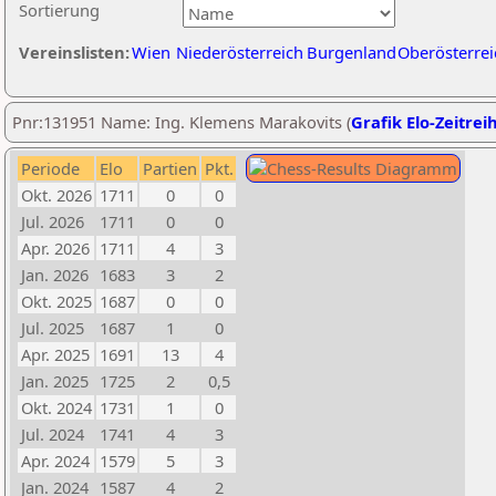
Sortierung
Vereinslisten:
Wien
Niederösterreich
Burgenland
Oberösterrei
Pnr:131951 Name: Ing. Klemens Marakovits (
Grafik Elo-Zeitrei
Periode
Elo
Partien
Pkt.
Okt. 2026
1711
0
0
Jul. 2026
1711
0
0
Apr. 2026
1711
4
3
Jan. 2026
1683
3
2
Okt. 2025
1687
0
0
Jul. 2025
1687
1
0
Apr. 2025
1691
13
4
Jan. 2025
1725
2
0,5
Okt. 2024
1731
1
0
Jul. 2024
1741
4
3
Apr. 2024
1579
5
3
Jan. 2024
1587
4
2