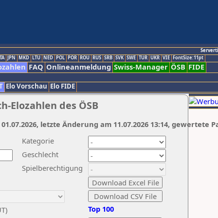
Servert
TA
JPN
MKD
LTU
NED
POL
POR
ROU
RUS
SRB
SVK
SWE
TUR
UKR
VIE
FontSize:11pt
ozahlen
FAQ
Onlineanmeldung
Swiss-Manager
ÖSB
FIDE
T
Elo Vorschau
Elo FIDE
ch-Elozahlen des ÖSB
 01.07.2026, letzte Änderung am 11.07.2026 13:14, gewertete P
Kategorie
Geschlecht
Spielberechtigung
Top 100
UT)