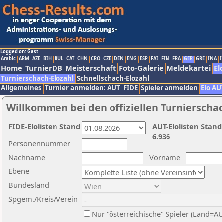
Logged on: Gast
Arabic
ARM
AZE
BIH
BUL
CAT
CHN
CRO
CZE
DEN
ENG
ESP
FAI
FIN
FRA
GER
GRE
INA
I
Home
TurnierDB
Meisterschaft
Foto-Galerie
Meldekartei
El
Turnierschach-Elozahl
Schnellschach-Elozahl
Allgemeines
Turnier anmelden: AUT
FIDE
Spieler anmelden
Elo AU
Willkommen bei den offiziellen Turnierscha
FIDE-Elolisten Stand
AUT-Elolisten Stand
6.936
Personennummer
Nachname
Vorname
Ebene
Bundesland
Spgem./Kreis/Verein
Nur "österreichische" Spieler (Land=A