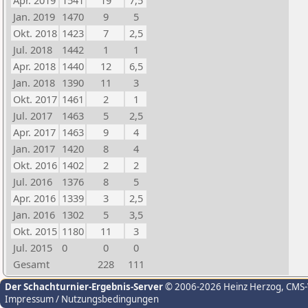
Apr. 2019
1541
19
7,5
Jan. 2019
1470
9
5
Okt. 2018
1423
7
2,5
Jul. 2018
1442
1
1
Apr. 2018
1440
12
6,5
Jan. 2018
1390
11
3
Okt. 2017
1461
2
1
Jul. 2017
1463
5
2,5
Apr. 2017
1463
9
4
Jan. 2017
1420
8
4
Okt. 2016
1402
2
2
Jul. 2016
1376
8
5
Apr. 2016
1339
3
2,5
Jan. 2016
1302
5
3,5
Okt. 2015
1180
11
3
Jul. 2015
0
0
0
Gesamt
228
111
Der Schachturnier-Ergebnis-Server
© 2006-2026 Heinz Herzog
, CMS
Impressum / Nutzungsbedingungen