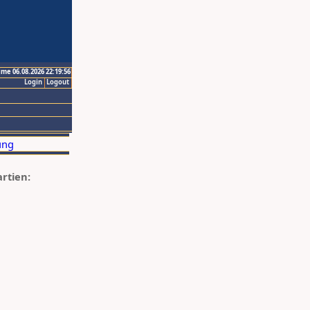
ime 06.08.2026 22:19:56
Login
Logout
artien: